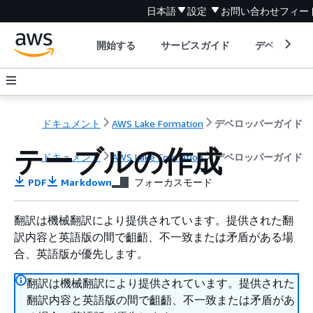
日本語
設定
お問い合わせ
フィー
開始する
サービスガイド
デベロッパ
ドキュメント
AWS Lake Formation
デベロッパーガイド
テーブルの作成
ドキュメント
AWS Lake Formation
デベロッパーガイド
PDF
Markdown
フォーカスモード
翻訳は機械翻訳により提供されています。提供された翻
訳内容と英語版の間で齟齬、不一致または矛盾がある場
合、英語版が優先します。
翻訳は機械翻訳により提供されています。提供された
翻訳内容と英語版の間で齟齬、不一致または矛盾があ