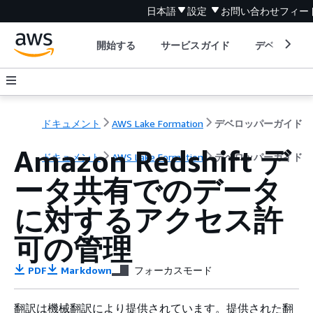
日本語
設定
お問い合わせ
フィー
開始する
サービスガイド
デベロッパ
ドキュメント
AWS Lake Formation
デベロッパーガイド
Amazon Redshift デ
ドキュメント
AWS Lake Formation
デベロッパーガイド
ータ共有でのデータ
に対するアクセス許
可の管理
PDF
Markdown
フォーカスモード
翻訳は機械翻訳により提供されています。提供された翻