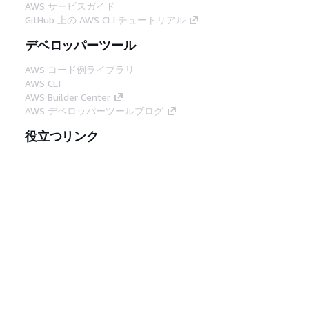
AWS サービスガイド
GitHub 上の AWS CLI チュートリアル
デベロッパーツール
AWS コード例ライブラリ
AWS CLI
AWS Builder Center
AWS デベロッパーツールブログ
役立つリンク
AWS ドキュメント MCP サーバーをダウンロー
ド
AWS コンソールにサインイン
AWS re:Post
プライバシー
サイト規約
Cookie の設定
© 2026, Amazon Web Services, Inc. or its
affiliates.All rights reserved.
日本語