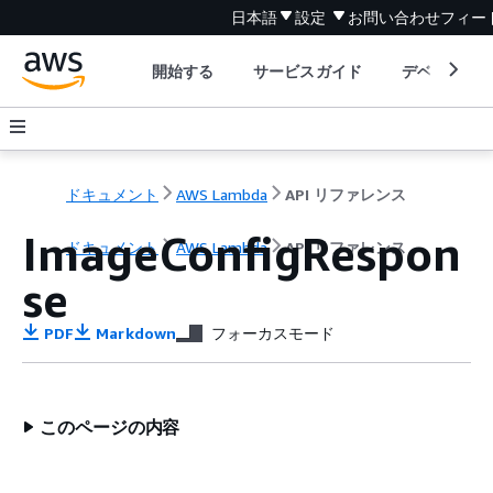
日本語
設定
お問い合わせ
フィー
開始する
サービスガイド
デベロッパ
ドキュメント
AWS Lambda
API リファレンス
ImageConfigRespon
ドキュメント
AWS Lambda
API リファレンス
se
PDF
Markdown
フォーカスモード
このページの内容