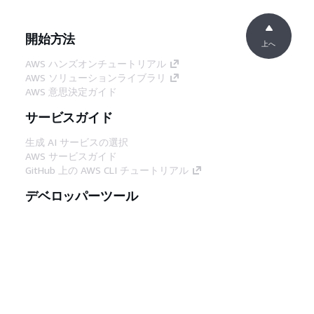
開始方法
上へ
AWS ハンズオンチュートリアル
AWS ソリューションライブラリ
AWS 意思決定ガイド
サービスガイド
生成 AI サービスの選択
AWS サービスガイド
GitHub 上の AWS CLI チュートリアル
デベロッパーツール
AWS コード例ライブラリ
AWS CLI
AWS Builder Center
AWS デベロッパーツールブログ
役立つリンク
AWS ドキュメント MCP サーバーをダウンロー