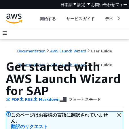
日本語
設定
お問い合わせ
フィー
開始する
サービスガイド
デベロッパ
Documentation
AWS Launch Wizard
User Guide
Get started with
Documentation
AWS Launch Wizard
User Guide
AWS Launch Wizard
for SAP
PDF
RSS
Markdown
フォーカスモード
このページはお客様の言語に翻訳されていませ
ん。
翻訳のリクエスト