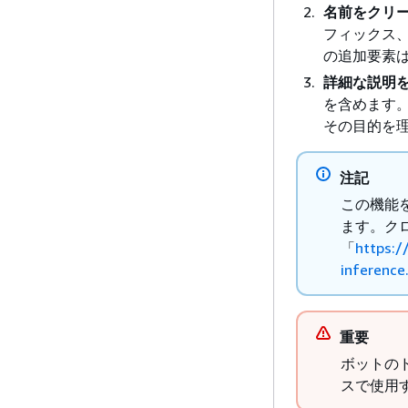
名前をクリ
フィックス、
の追加要素は
詳細な説明
を含めます。
その目的を
注記
この機能
ます。ク
「
https:/
inference
重要
ボットの
スで使用