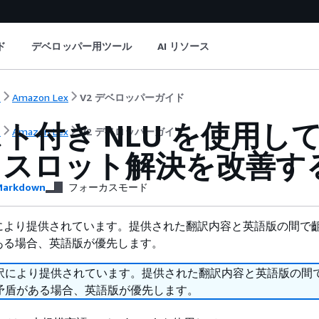
ド
デベロッパー用ツール
AI リソース
ト
Amazon Lex
V2 デベロッパーガイド
ト付き NLU を使用して 
ト
Amazon Lex
V2 デベロッパーガイド
とスロット解決を改善す
arkdown
フォーカスモード
により提供されています。提供された翻訳内容と英語版の間で
ある場合、英語版が優先します。
訳により提供されています。提供された翻訳内容と英語版の間
矛盾がある場合、英語版が優先します。