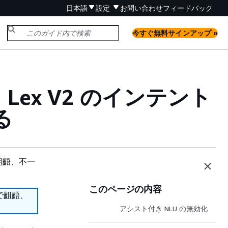
日本語
設定
お問い合わせ
フィードバック
今すぐ無料サインアップ »
Lex V2 のインテント
る
齟齬、不一
このページの内容
で齟齬、
アシスト付き NLU の無効化