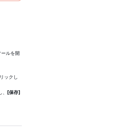
コンソールを開
リックし
し、
[保存]