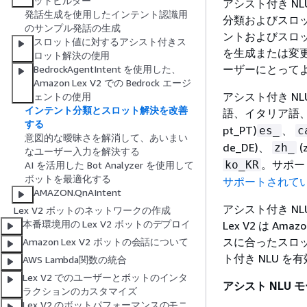
ットビルダー
アシスト付き NLU
発話生成を使用したインテント認識用
分類およびスロ
のサンプル発話の生成
ントおよびスロ
スロット値に対するアシスト付きス
を生成または変更
ロット解決の使用
ーザーにとって
BedrockAgentIntent を使用した、
Amazon Lex V2 での Bedrock エージ
アシスト付き N
ェントの使用
インテント分類とスロット解決を改善
語、イタリア語
する
pt_PT)
、
es_
c
意図的な曖昧さを解消して、あいまい
de_DE)、
(
zh_
なユーザー入力を解決する
。サポー
ko_KR
AI を活用した Bot Analyzer を使用して
ボットを最適化する
サポートされて
AMAZON.QnAIntent
アシスト付き N
Lex V2 ボットのネットワークの作成
本番環境用の Lex V2 ボットのデプロイ
Lex V2 は 
スに合ったスロ
Amazon Lex V2 ボットの会話について
ト付き NLU を
AWS Lambda関数の統合
Lex V2 でのユーザーとボットのインタ
アシスト NLU 
ラクションのカスタマイズ
Lex V2 のボットパフォーマンスのモニ