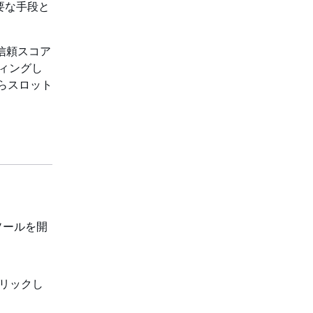
要な手段と
た信頼スコア
ティングし
らスロット
コンソールを開
リックし