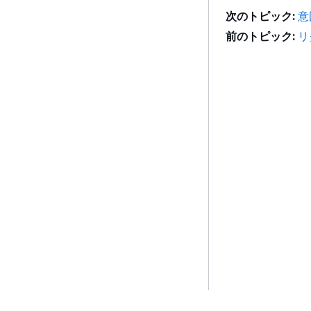
次のトピック:
意
前のトピック:
リ