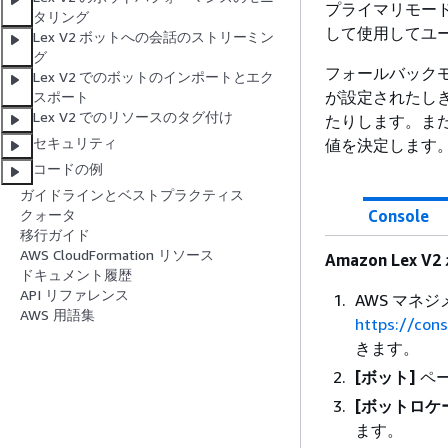
プライマリモード
タリング
して使用してユ
Lex V2 ボットへの会話のストリーミン
グ
フォールバックモ
Lex V2 でのボットのインポートとエク
が設定されたしきい
スポート
Lex V2 でのリソースのタグ付け
たりします。また
セキュリティ
値を決定します
コードの例
ガイドラインとベストプラクティス
Console
クォータ
移行ガイド
AWS CloudFormation リソース
Amazon Lex
ドキュメント履歴
API リファレンス
AWS マネ
AWS 用語集
https://con
きます。
[ボット]
ペー
[ボットロケ
ます。