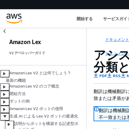
開始する
サービスガイ
ドキュメン
Amazon Lex
アシス
ドキュメン
V2 デベロッパーガイド
分類
Amazon Lex V2 とは何でしょう？
PDF
RSS
M
最新の機能
Amazon Lex V2 のコア概念
翻訳は機械翻訳
開始方法
致または矛盾が
ボットの例
Amazon Lex V2 ボットの使用
翻訳は機械翻
生成 AI による Lex V2 ボットの最適化
不一致または
説明からボットを構築する記述型ボ