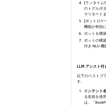
[ランタイム
のトグルボタ
マリモード
[ボットロケー
機能が有効
ボットを構
ボットの構築
付き NLU
LLM アシスト
以下のベストプラ
す。
インテント
る名前を使
は、「Book