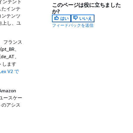
 のインテント
このページは役に立ちました
したインテ
か?
コンテンツ
はい
いいえ
向上し、ユ
フィードバックを送信
、フランス
(pt_BR、
(de_AT、
トします
Lex V2 で
azon
トのユースケー
トのアシス