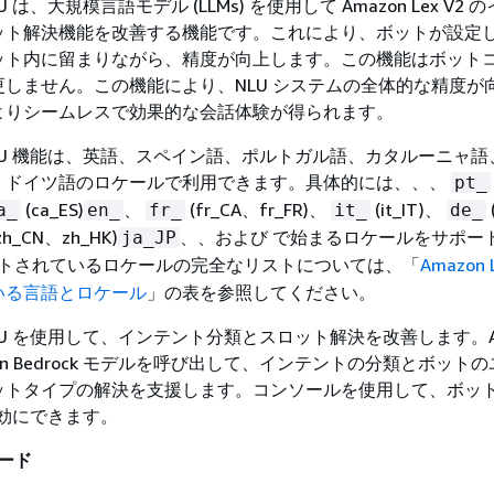
 は、大規模言語モデル (LLMs) を使用して Amazon Lex V2
ット解決機能を改善する機能です。これにより、ボットが設定
ット内に留まりながら、精度が向上します。この機能はボット
しません。この機能により、NLU システムの全体的な精度が
よりシームレスで効果的な会話体験が得られます。
LU 機能は、英語、スペイン語、ポルトガル語、カタルーニャ語
、ドイツ語のロケールで利用できます。具体的には、、、
pt_
(ca_ES)
、
(fr_CA、fr_FR)、
(it_IT)、
a_
en_
fr_
it_
de_
zh_CN、zh_HK)
、、および で始まるロケールをサポー
ja_JP
トされているロケールの完全なリストについては、「
Amazon 
いる言語とロケール
」の表を参照してください。
LU を使用して、インテント分類とスロット解決を改善します。Am
Amazon Bedrock モデルを呼び出して、インテントの分類とボッ
ットタイプの解決を支援します。コンソールを使用して、ボッ
有効にできます。
モード