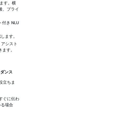
れます。横
の後、プライ
。
付き NLU
認します。
 アシスト
きます。
イダンス
役立ちま
すぐに伝わ
いる場合