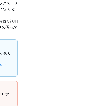
ックス、サ
st」など
有益な説明
 の両方が
合があり
ion-
イリア