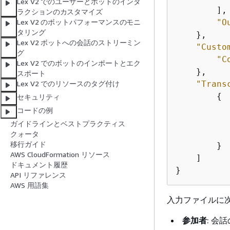
Lex V2 でのユーザーとボットのインタ
        ],

ラクションのカスタマイズ
"O
Lex V2 のボットパフォーマンスのモニ
タリング
    },

Lex V2 ボットへの会話のストリーミン
"Custo
グ
"C
Lex V2 でのボットのインポートとエク
    },

スポート
"Trans
Lex V2 でのリソースのタグ付け
{
セキュリティ
コードの例
ガイドラインとベストプラクティス
クォータ
移行ガイド
        }

AWS CloudFormation リソース
    ]

ドキュメント履歴
}
API リファレンス
AWS 用語集
入力ファイルに
参加者
: 会