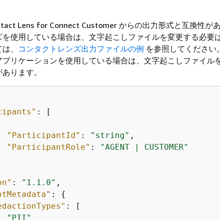
ct Lens for Connect Customer からの出力形式と互換性
ズを使用している場合は、文字起こしファイルを変更する必要
ては、
コンタクトレンズ出力ファイルの例
を参照してください
アプリケーションを使用している場合は、文字起こしファイル
があります。
cipants"
: [

"ParticipantId"
: 
"string"
,

"ParticipantRole"
: 
"AGENT | CUSTOMER"
on"
: 
"1.1.0"
,

ntMetadata"
: 
{
edactionTypes"
: [

"PII"