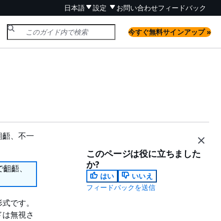
日本語
設定
お問い合わせ
フィードバック
今すぐ無料サインアップ »
齟齬、不一
このページは役に立ちました
か?
で齟齬、
はい
いいえ
フィードバックを送信
形式です。
ドは無視さ