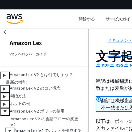
開始する
サービスガイ
ドキュメン
Amazon Lex
文字
ドキュメン
V2 デベロッパーガイド
PDF
RSS
M
Amazon Lex V2 とは何でしょう？
翻訳は機械翻訳
最新の機能
致または矛盾が
Amazon Lex V2 のコア概念
開始方法
翻訳は機械翻
ボットの例
不一致または
Amazon Lex V2 ボットの使用
Amazon Lex V2 の会話フローの変更
以下は、ボット
V2
入力ファイルに
Amazon Lex V2 でボットを作成する