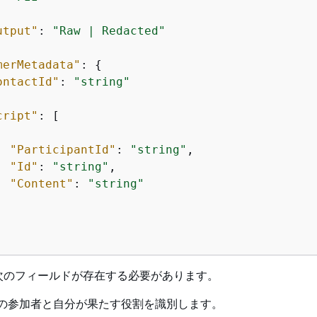
utput"
: 
"Raw | Redacted"
merMetadata"
: 
{
ontactId"
: 
"string"
cript"
: [

"ParticipantId"
: 
"string"
,

"Id"
: 
"string"
,

"Content"
: 
"string"
次のフィールドが存在する必要があります。
話の参加者と自分が果たす役割を識別します。