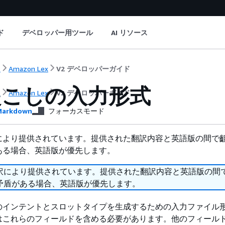
ド
デベロッパー用ツール
AI リソース
ト
Amazon Lex
V2 デベロッパーガイド
起こしの入力形式
ト
Amazon Lex
V2 デベロッパーガイド
arkdown
フォーカスモード
により提供されています。提供された翻訳内容と英語版の間で
ある場合、英語版が優先します。
訳により提供されています。提供された翻訳内容と英語版の間
矛盾がある場合、英語版が優先します。
のインテントとスロットタイプを生成するための入力ファイル
はこれらのフィールドを含める必要があります。他のフィール