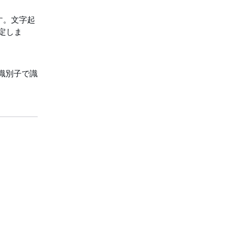
す。文字起
設定しま
識別子で識