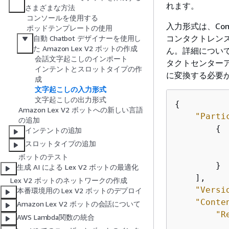
れます。
さまざまな方法
コンソールを使用する
入力形式は、Conta
ポッドテンプレートの使用
コンタクトレン
自動 Chatbot デザイナーを使用し
た Amazon Lex V2 ボットの作成
ん。詳細につい
会話文字起こしのインポート
タクトセンター
インテントとスロットタイプの作
に変換する必要
成
文字起こしの入力形式
文字起こしの出力形式
{
Amazon Lex V2 ボットへの新しい言語
"Parti
の追加
{
インテントの追加
スロットタイプの追加
ボットのテスト
        }

生成 AI による Lex V2 ボットの最適化
    ],

Lex V2 ボットのネットワークの作成
"Versi
本番環境用の Lex V2 ボットのデプロイ
"Conte
Amazon Lex V2 ボットの会話について
"R
AWS Lambda関数の統合