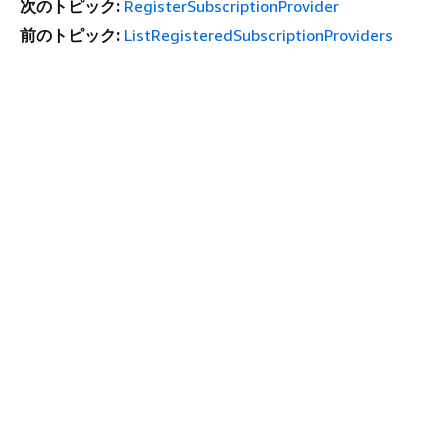
次のトピック:
RegisterSubscriptionProvider
前のトピック:
ListRegisteredSubscriptionProviders