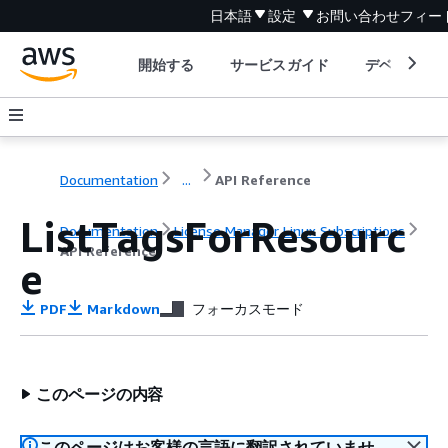
日本語
設定
お問い合わせ
フィー
開始する
サービスガイド
デベロッパ
Documentation
...
API Reference
ListTagsForResourc
Documentation
License Manager Linux Subscriptions
API Reference
e
PDF
Markdown
フォーカスモード
このページの内容
このページはお客様の言語に翻訳されていませ