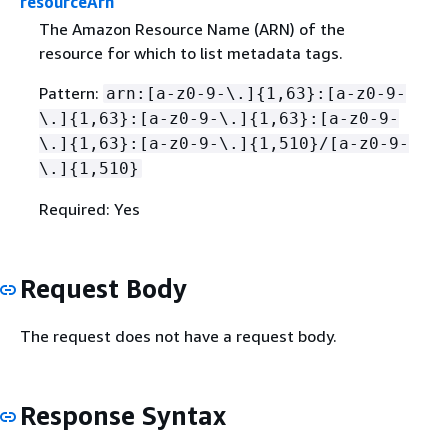
resourceArn
The Amazon Resource Name (ARN) of the
resource for which to list metadata tags.
Pattern:
arn:[a-z0-9-\.]
{
1,63}:[a-z0-9-
\.]
{
1,63}:[a-z0-9-\.]
{
1,63}:[a-z0-9-
\.]
{
1,63}:[a-z0-9-\.]
{
1,510}/[a-z0-9-
\.]
{
1,510}
Required: Yes
Request Body
The request does not have a request body.
Response Syntax