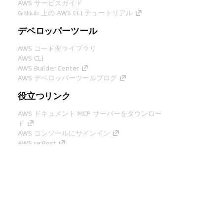
AWS サービスガイド
GitHub 上の AWS CLI チュートリアル
デベロッパーツール
AWS コード例ライブラリ
AWS CLI
AWS Builder Center
AWS デベロッパーツールブログ
役立つリンク
AWS ドキュメント MCP サーバーをダウンロー
ド
AWS コンソールにサインイン
AWS re:Post
プライバシー
サイト規約
Cookie の設定
© 2026, Amazon Web Services, Inc. or its
affiliates.All rights reserved.
日本語