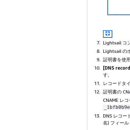
Lightsa
Lightsai
証明書を使用
[DNS record
す。
レコードタイ
証明書の C
CNAME レコ
_1bfb0b9e
DNS レコ
名) フィー