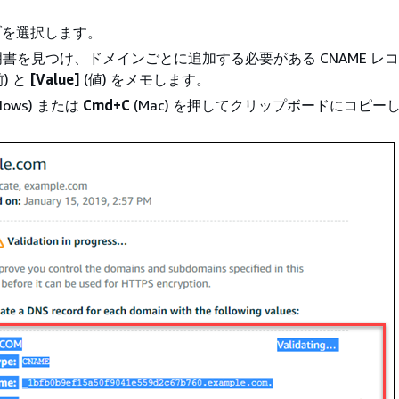
タブを選択します。
書を見つけ、ドメインごとに追加する必要がある CNAME レ
) と
[Value]
(値) をメモします。
dows) または
Cmd+C
(Mac) を押してクリップボードにコピー