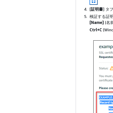
[
証明書
] 
検証する証明
[Name]
(名前
Ctrl+C
(Win