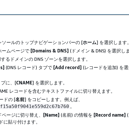
il コンソールのトップナビゲーションバーの [
ホーム
] を選択します
l のホームページで
[Domains & DNS]
(ドメイン & DNS) を選択し
するドメインの DNS ゾーンを選択します。
s]
(DNS レコード) タブで
[Add record]
(レコードを追加) を
プに、[
CNAME
] を選択します。
NAME レコードを含むテキストファイルに切り替えます。
ードの [
名前
] をコピーします。例えば、
。
f15a50f9041e559d2c67b760
ードページに切り替え、
[Name]
(名前) の情報を
[Record name]
ルドに貼り付けます。