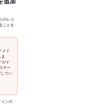
ドを追加
れらのレコ
ることを
ドメイ
しま
ードがド
のステー
行してい
ドメインの