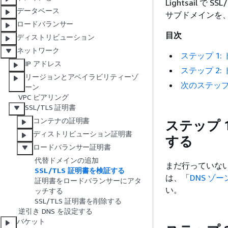
Lightsail
データベース
サブドメインを
ロードバランサー
目次
ディストリビューション
ネットワーク
ステップ 1: 
IP アドレス
ステップ 2
リージョンとアベイラビリティーゾ
次のステッ
ーン
VPC ピアリング
SSL/TLS 証明書
コンテナの証明書
ステップ 1
ディストリビューション証明書
する
ロードバランサー証明書
代替ドメインの追加
まだ行っていない場
SSL/TLS 証明書を検証する
は、「
DNS ゾ
証明書をロードバランサーにアタ
い。
ッチする
SSL/TLS 証明書を削除する
逆引き DNS を設定する
バケット