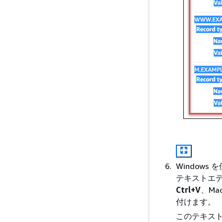
Windows
テキストエデ
Ctrl+V
、Ma
付けます。
このテキス