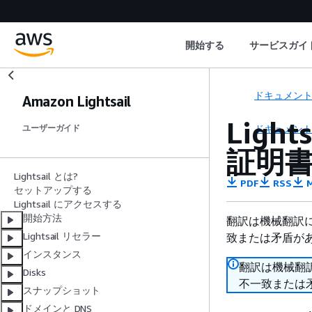
開始する
サービスガイ
ドキュメン
Amazon Lightsail
Ligh
ドキュメン
ユーザーガイド
証明
Lightsail とは?
PDF
RSS
M
セットアップする
Lightsail にアクセスする
開始方法
翻訳は機械翻訳
Lightsail リセラー
致または矛盾が
インスタンス
翻訳は機械翻
Disks
不一致または
スナップショット
ドメインと DNS