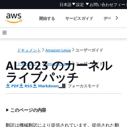
日本語
設定
お問い合わせ
フィー
開始する
サービスガイド
デベロッパ
ドキュメント
Amazon Linux
ユーザーガイド
AL2023 のカーネル
ドキュメント
Amazon Linux
ユーザーガイド
ライブパッチ
PDF
RSS
Markdown
フォーカスモード
このページの内容
翻訳は機械翻訳により提供されています。提供された翻