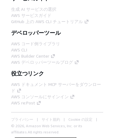
生成 AI サービスの選択
AWS サービスガイド
GitHub 上の AWS CLI チュートリアル
デベロッパーツール
AWS コード例ライブラリ
AWS CLI
AWS Builder Center
AWS デベロッパーツールブログ
役立つリンク
AWS ドキュメント MCP サーバーをダウンロー
ド
AWS コンソールにサインイン
AWS re:Post
プライバシー
サイト規約
Cookie の設定
© 2026, Amazon Web Services, Inc. or its
affiliates.All rights reserved.