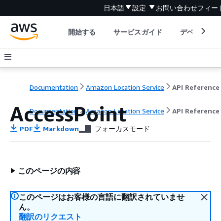
日本語
設定
お問い合わせ
フィー
開始する
サービスガイド
デベロッパ
Documentation
Amazon Location Service
API Reference
AccessPoint
Documentation
Amazon Location Service
API Reference
PDF
Markdown
フォーカスモード
このページの内容
このページはお客様の言語に翻訳されていませ
ん。
翻訳のリクエスト