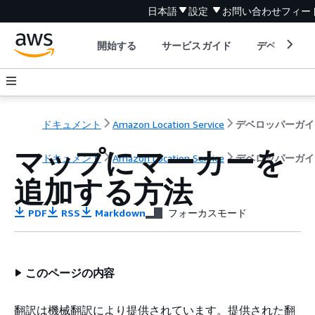
日本語
設定
お問い合わせ
フィー
開始する
サービスガイド
デベロッパ
ドキュメント
Amazon Location Service
デベロッパーガイ
マップにマーカーを
ドキュメント
Amazon Location Service
デベロッパーガイ
追加する方法
PDF
RSS
Markdown
フォーカスモード
このページの内容
翻訳は機械翻訳により提供されています。提供された翻