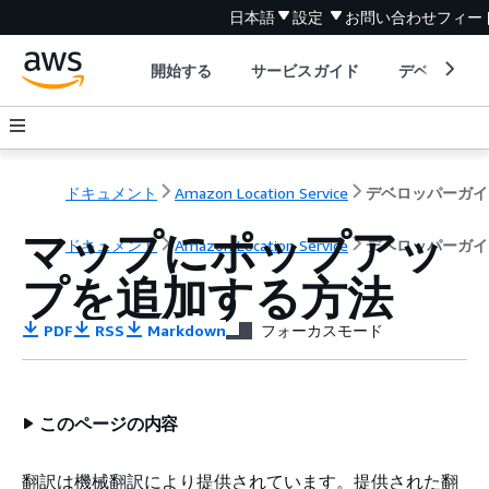
日本語
設定
お問い合わせ
フィー
開始する
サービスガイド
デベロッパ
ドキュメント
Amazon Location Service
デベロッパーガイ
マップにポップアッ
ドキュメント
Amazon Location Service
デベロッパーガイ
プを追加する方法
PDF
RSS
Markdown
フォーカスモード
このページの内容
翻訳は機械翻訳により提供されています。提供された翻