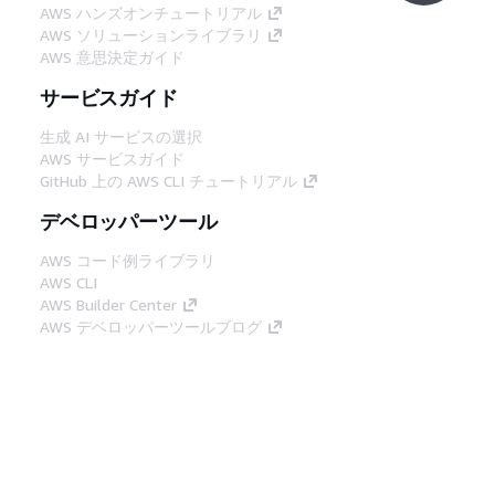
AWS ハンズオンチュートリアル
AWS ソリューションライブラリ
AWS 意思決定ガイド
サービスガイド
生成 AI サービスの選択
AWS サービスガイド
GitHub 上の AWS CLI チュートリアル
デベロッパーツール
AWS コード例ライブラリ
AWS CLI
AWS Builder Center
AWS デベロッパーツールブログ
役立つリンク
AWS ドキュメント MCP サーバーをダウンロー
ド
AWS コンソールにサインイン
AWS re:Post