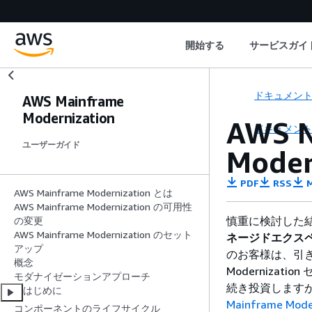
開始する
サービスガイ
ドキュメン
AWS Mainframe
Modernization
AWS 
ドキュメン
ユーザーガイド
Mode
PDF
RSS
M
AWS Mainframe Modernization とは
AWS Mainframe Modernization の可用性
慎重に検討した結果、
の変更
AWS Mainframe Modernization のセット
ネージドエクス
アップ
のお客様は、引き
概念
Moderniza
モダナイゼーションアプローチ
続き投資します
はじめに
Mainframe Mo
コンポーネントのライフサイクル