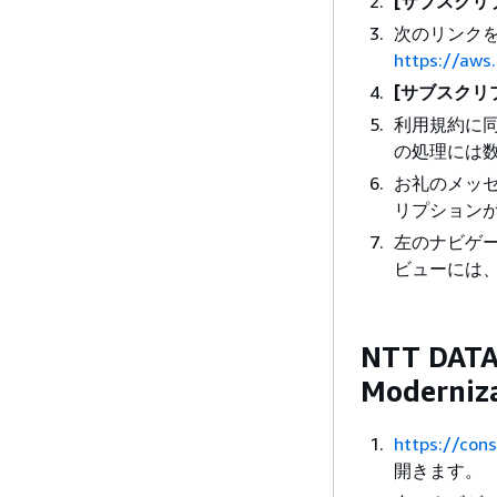
[サブスクリ
次のリンク
https://aw
[サブスクリ
利用規約に
の処理には
お礼のメッ
リプション
左のナビゲ
ビューには
NTT DA
Modern
https://con
開きます。