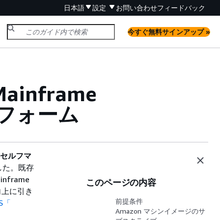
日本語
設定
お問い合わせ
フィードバック
今すぐ無料サインアップ »
inframe
ットフォーム
n のセルフマ
した。既存
frame
このページの内容
向上に引き
前提条件
S「
Amazon マシンイメージのサ