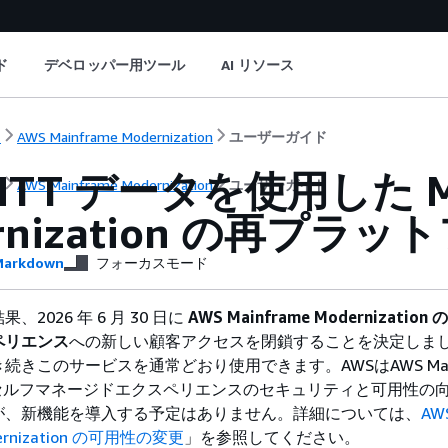
ド
デベロッパー用ツール
AI リソース
ト
AWS Mainframe Modernization
ユーザーガイド
NTT データを使用した Ma
ト
AWS Mainframe Modernization
ユーザーガイド
rnization の再プラ
arkdown
フォーカスモード
2026 年 6 月 30 日に
AWS Mainframe Modernizatio
ペリエンス
への新しい顧客アクセスを閉鎖することを決定しま
続きこのサービスを通常どおり使用できます。AWSはAWS Main
tion セルフマネージドエクスペリエンスのセキュリティと可用性の
が、新機能を導入する予定はありません。詳細については、
AW
dernization の可用性の変更
」を参照してください。