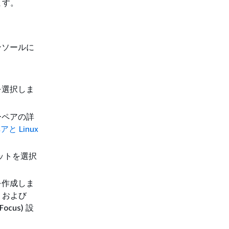
ます。
ンソールに
を選択しま
ーペアの詳
アと Linux
ットを選択
を作成しま
6 および
ocus) 設