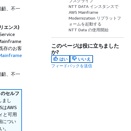
ブスクライブ
NTT DATA インスタンスで
齟齬、不一
AWS Mainframe
Modernization リプラットフ
ォームを起動する
スペリエンス)
NTT Data の使用開始
rvice
nframe
このページは役に立ちました
い。既存のお客
か?
ainframe
はい
いいえ
フィードバックを送信
齟齬、不一
on のセルフ
しまし
はAWS
ティと可用
細につい
い。