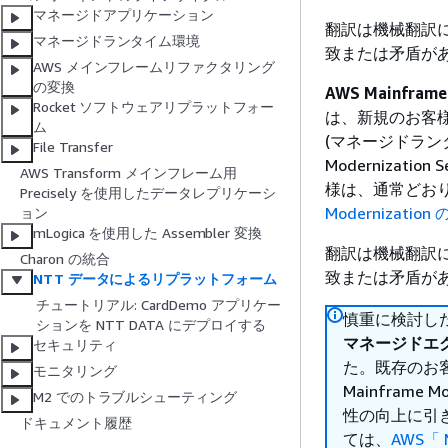
マネージドアプリケーション
翻訳は機械翻訳
マネージドランタイム環境
致または矛盾が
AWS メインフレームリファクタリング
の変換
AWS Mainfra
Rocket ソフトウェアリプラットフォー
は、新規のお客様に公開
ム
(マネージドランタ
File Transfer
Modernizat
AWS Transform メインフレーム用
様は、通常どお
Precisely を使用したデータレプリケーシ
Modernizati
ョン
mLogica を使用した Assembler 変換
翻訳は機械翻訳
Charon の統合
致または矛盾が
NTT データによるリプラットフォーム
チュートリアル: CardDemo アプリケー
慎重に検討した結
ションを NTT DATA にデプロイする
マネージドエ
セキュリティ
た。既存のお
モニタリング
Mainfram
M2 でのトラブルシューティング
性の向上に引
ドキュメント履歴
ては、
AWS「 