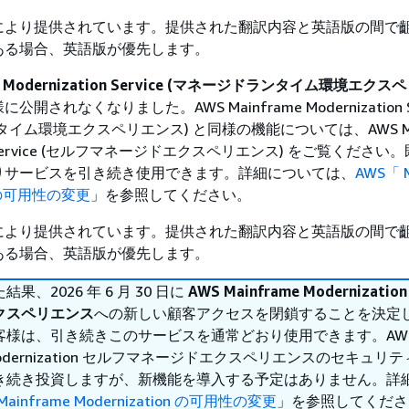
により提供されています。提供された翻訳内容と英語版の間で
ある場合、英語版が優先します。
me Modernization Service (マネージドランタイム環境エク
されなくなりました。AWS Mainframe Modernization Se
イム環境エクスペリエンス) と同様の機能については、AWS Mai
ion Service (セルフマネージドエクスペリエンス) をご覧くださ
りサービスを引き続き使用できます。詳細については、
AWS「 M
on の可用性の変更
」を参照してください。
により提供されています。提供された翻訳内容と英語版の間で
ある場合、英語版が優先します。
果、2026 年 6 月 30 日に
AWS Mainframe Modernizati
クスペリエンス
への新しい顧客アクセスを閉鎖することを決定
客様は、引き続きこのサービスを通常どおり使用できます。AWS
e Modernization セルフマネージドエクスペリエンスのセキュリ
き続き投資しますが、新機能を導入する予定はありません。詳
Mainframe Modernization の可用性の変更
」を参照してくださ