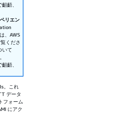
で齟齬、
クスペリエン
tion
は、AWS
 をご覧くださ
ついて
。
で齟齬、
MIs。これ
TT データ
トフォーム
I にアク