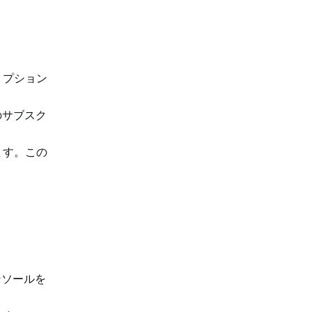
リプション
のサブスク
ます。この
コンソールを