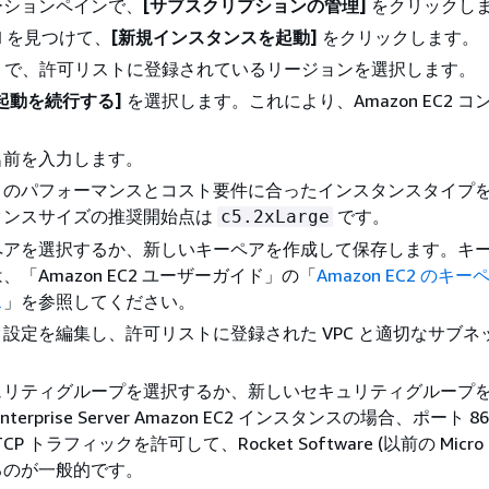
ーションペインで、
[サブスクリプションの管理]
をクリックし
I を見つけて、
[新規インスタンスを起動]
をクリックします。
で、許可リストに登録されているリージョンを選択します。
で起動を続行する]
を選択します。これにより、Amazon EC2 コ
。
名前を入力します。
トのパフォーマンスとコスト要件に合ったインスタンスタイプ
タンスサイズの推奨開始点は
です。
c5.2xLarge
ペアを選択するか、新しいキーペアを作成して保存します。キ
「Amazon EC2 ユーザーガイド」の「
Amazon EC2 のキーペ
ス
」を参照してください。
設定を編集し、許可リストに登録された VPC と適切なサブネ
ュリティグループを選択するか、新しいセキュリティグループ
terprise Server Amazon EC2 インスタンスの場合、ポート 8
TCP トラフィックを許可して、Rocket Software (以前の Micro F
るのが一般的です。