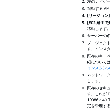
左のナビゲ
起動する AM
[リージョン]
[EC2 経由
移動します
サーバーの
プロジェク
す。インス
既存のキー
細については、
インスタン
ネットワーク
します。
既存のセキ
す。これが En
10086 への 
定を管理す