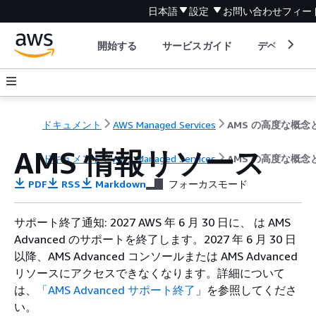
日本語
設定
お問い合わせ
フィー
開始する
サービスガイド
デベロッパ
ドキュメント
AWS Managed Services
AMS 情報リソース
ドキュメント
AWS Managed Services
AMS の高度な概念
PDF
RSS
Markdown
フォーカスモード
サポート終了通知: 2027 AWS 年 6 月 30 日に、 は AMS
Advanced のサポートを終了します。2027 年 6 月 30 日
以降、AMS Advanced コンソールまたは AMS Advanced
リソースにアクセスできなくなります。詳細について
は、
「AMS Advanced サポート終了
」を参照してくださ
い。