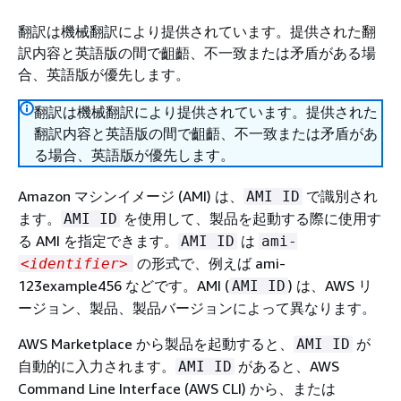
翻訳は機械翻訳により提供されています。提供された翻
訳内容と英語版の間で齟齬、不一致または矛盾がある場
合、英語版が優先します。
翻訳は機械翻訳により提供されています。提供された
翻訳内容と英語版の間で齟齬、不一致または矛盾があ
る場合、英語版が優先します。
Amazon マシンイメージ (AMI) は、
で識別され
AMI ID
ます。
を使用して、製品を起動する際に使用す
AMI ID
る AMI を指定できます。
は
AMI ID
ami-
の形式で、例えば
ami-
<identifier>
123example456
などです。AMI (
) は、AWS リ
AMI ID
ージョン、製品、製品バージョンによって異なります。
AWS Marketplace から製品を起動すると、
が
AMI ID
自動的に入力されます。
があると、AWS
AMI ID
Command Line Interface (AWS CLI) から、または