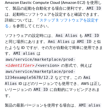
Amazon Elastic Compute Cloud (Amazon EC2) を使用し
て、製品の起動を自動化する場合に便利です。
AMI ID
は、起動時にソフトウェアを設定すると確認できます。
詳細については、「
ステップ 3: ソフトウェアを設定す
る
」を参照してください。
ソフトウェアの設定時には、
も
Ami Alias
AMI ID
と同じ場所にあります。
は
と似
Ami Alias
AMI ID
たような ID ですが、その方が自動化で簡単に使用できま
す。
は
AMI alias
aws/service/marketplace/prod-
の形式で、例えば
<identifier>
/<version>
aws/service/marketplace/prod-
などです。この
1234example5678/12.2
Ami
ID はどのリージョンでも使用でき、AWS は正し
Alias
いリージョンの
に自動的にマッピングされま
AMI ID
す。
製品の最新バージョンを使用する場合は、
AMI alias