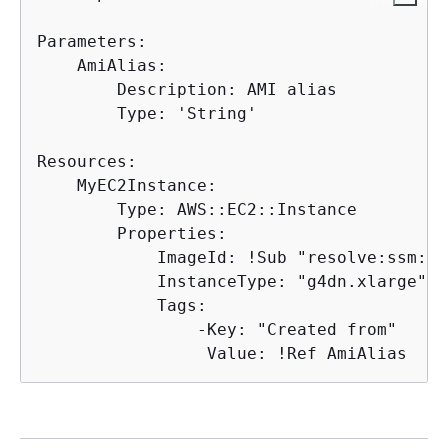
Parameters:

    AmiAlias:

        Description: AMI alias

        Type: 'String'

Resources:

    MyEC2Instance:

        Type: AWS::EC2::Instance

        Properties:

            ImageId: !Sub "resolve:ssm:$
{
            InstanceType: "g4dn.xlarge"

            Tags:

                -Key: "Created from"

                 Value: !Ref AmiAlias