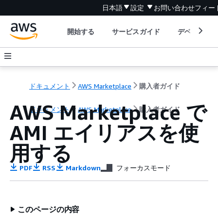
日本語
設定
お問い合わせ
フィー
開始する
サービスガイド
デベロッパ
ドキュメント
AWS Marketplace
購入者ガイド
AWS Marketplace で
ドキュメント
AWS Marketplace
購入者ガイド
AMI エイリアスを使
用する
PDF
RSS
Markdown
フォーカスモード
このページの内容