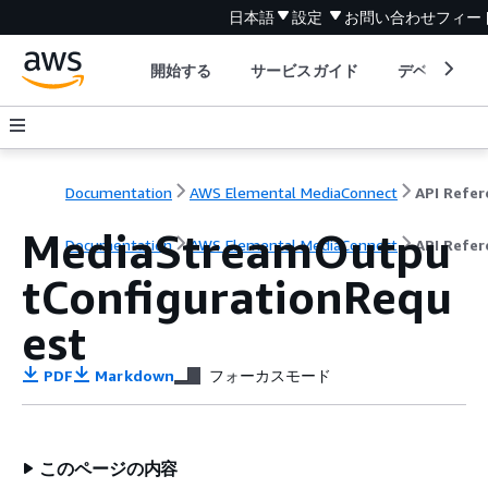
日本語
設定
お問い合わせ
フィー
開始する
サービスガイド
デベロッパ
Documentation
AWS Elemental MediaConnect
MediaStreamOutpu
Documentation
AWS Elemental MediaConnect
API Refer
tConfigurationRequ
est
PDF
Markdown
フォーカスモード
このページの内容