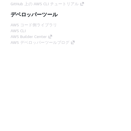
GitHub 上の AWS CLI チュートリアル
デベロッパーツール
AWS コード例ライブラリ
AWS CLI
AWS Builder Center
AWS デベロッパーツールブログ
役立つリンク
AWS ドキュメント MCP サーバーをダウンロー
ド
AWS コンソールにサインイン
AWS re:Post
プライバシー
サイト規約
Cookie の設定
© 2026, Amazon Web Services, Inc. or its
affiliates.All rights reserved.
日本語