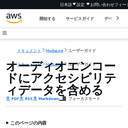
日本語
設定
お問い合わせ
フィー
開始する
サービスガイド
デベロッパ
ドキュメント
MediaLive
ユーザーガイド
オーディオエンコー
ドキュメント
MediaLive
ユーザーガイド
ドにアクセシビリテ
ィデータを含める
PDF
RSS
Markdown
フォーカスモード
このページの内容