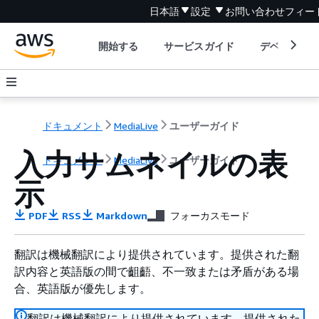
日本語
設定
お問い合わせ
フィー
開始する
サービスガイド
デベロッパ
ドキュメント
MediaLive
ユーザーガイド
入力サムネイルの表
ドキュメント
MediaLive
ユーザーガイド
示
PDF
RSS
Markdown
フォーカスモード
翻訳は機械翻訳により提供されています。提供された翻
訳内容と英語版の間で齟齬、不一致または矛盾がある場
合、英語版が優先します。
翻訳は機械翻訳により提供されています。提供された