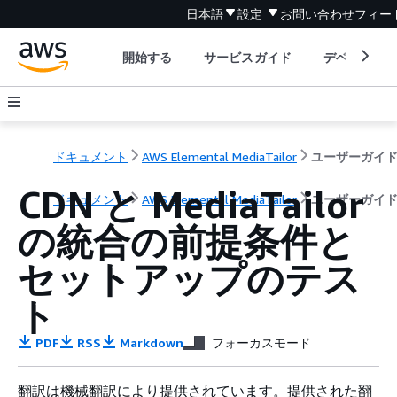
日本語
設定
お問い合わせ
フィー
開始する
サービスガイド
デベロッパ
ドキュメント
AWS Elemental MediaTailor
ユーザーガイ
CDN と MediaTailor
ドキュメント
AWS Elemental MediaTailor
ユーザーガイ
の統合の前提条件と
セットアップのテス
ト
PDF
RSS
Markdown
フォーカスモード
翻訳は機械翻訳により提供されています。提供された翻