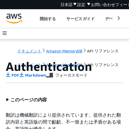
日本語
設定
お問い合わせ
フィー
開始する
サービスガイド
デベロッパ
ドキュメント
Amazon MemoryDB
API リファレンス
Authentication
ドキュメント
Amazon MemoryDB
API リファレンス
PDF
Markdown
フォーカスモード
このページの内容
翻訳は機械翻訳により提供されています。提供された翻
訳内容と英語版の間で齟齬、不一致または矛盾がある場
合、英語版が優先します。