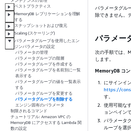
メンテナンスの管理
ベストプラクティス
パラメータグル
MemoryDB レプリケーションを理解
除できません。
する
スナップショットおよび復元
Scaling (スケーリング)
パラメータ
パラメータグループを使用したエン
ジンパラメータの設定
次の手順では、M
パラメータの管理
パラメータグループの階層
します。
パラメータグループを作成する
パラメータグループを名前別に一覧
MemoryDB
表示する
パラメータグループの値を一覧表示
にサインインAW
する
https://co
パラメータグループを変更する
す。
パラメータグループを削除する
使用可能な
エンジン固有のパラメータ
制限されるコマンド
ョンペイン
チュートリアル: Amazon VPC の
パラメータ
MemoryDB にアクセスする Lambda 関
ループを選
数の設定