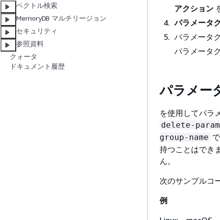
ベクトル検索
アクション
MemoryDB マルチリージョン
パラメータ
セキュリティ
パラメータ
参照資料
パラメータ
クォータ
ドキュメント履歴
パラメータ
を使用してパラメ
delete-param
で
group-name
持つことはでき
ん。
次のサンプルコ
例