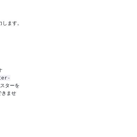
力します。
す
ter-
スターを
できませ