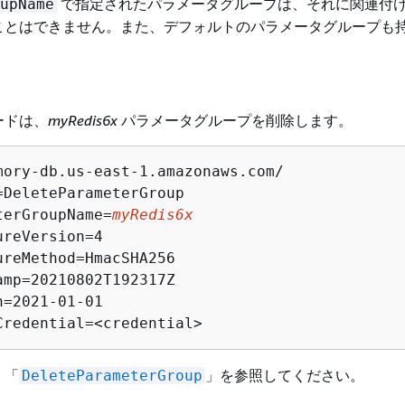
で指定されたパラメータグループは、それに関連付
upName
ことはできません。また、デフォルトのパラメータグループも
ードは、
myRedis6x
パラメータグループを削除します。
mory-db.us-east-1.amazonaws.com/

=DeleteParameterGroup

terGroupName=
myRedis6x
reVersion=4

ureMethod=HmacSHA256

amp=20210802T192317Z

=2021-01-01

Credential=<credential>
、「
」を参照してください。
DeleteParameterGroup