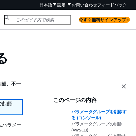
日本語
設定
お問い合わせ
フィードバック
今すぐ無料サインアップ »
る
齟齬、不一
このページの内容
で齟齬、
パラメータグループを削除す
る (コンソール)
パラメータグループの削除
タムパラメー
(AWSCLI)
パラメータグループを削除す