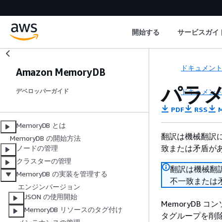
開始する
サービスガイ
ドキュメン
Amazon MemoryDB
パラ
ドキュメン
デベロッパーガイド
PDF
RSS
M
MemoryDB とは
翻訳は機械翻訳
MemoryDB の開始方法
致または矛盾が
ノードの管理
クラスターの管理
翻訳は機械翻
MemoryDB の実装を管理する
不一致または
エンジンバージョン
JSON の使用開始
MemoryDB コ
MemoryDB リソースのタグ付け
タグループを削