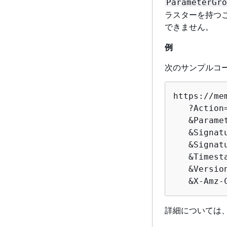
ParameterGro
ラスターを持つ
できません。
例
次のサンプルコ
https://me
   ?Action
   &Parame
   &Signatu
   &Signat
   &Timest
   &Version
   &X-Amz-
詳細については