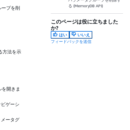
る (MemoryDB API)
ループを削
このページは役に立ちました
か?
はい
いいえ
フィードバックを送信
る方法を示
ールを開きま
ナビゲーシ
ラメータグ