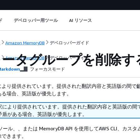
ド
デベロッパー用ツール
AI リソース
ト
Amazon MemoryDB
デベロッパーガイド
メータグループを削除す
ト
Amazon MemoryDB
デベロッパーガイド
arkdown
フォーカスモード
により提供されています。提供された翻訳内容と英語版の間で
ある場合、英語版が優先します。
訳により提供されています。提供された翻訳内容と英語版の間
矛盾がある場合、英語版が優先します。
ンソール、、または MemoryDB API を使用してAWS CLI、カス
除できます。