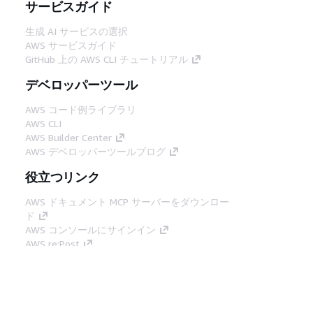
サービスガイド
生成 AI サービスの選択
AWS サービスガイド
GitHub 上の AWS CLI チュートリアル
デベロッパーツール
AWS コード例ライブラリ
AWS CLI
AWS Builder Center
AWS デベロッパーツールブログ
役立つリンク
AWS ドキュメント MCP サーバーをダウンロー
ド
AWS コンソールにサインイン
AWS re:Post
プライバシー
サイト規約
Cookie の設定
© 2026, Amazon Web Services, Inc. or its
affiliates.All rights reserved.