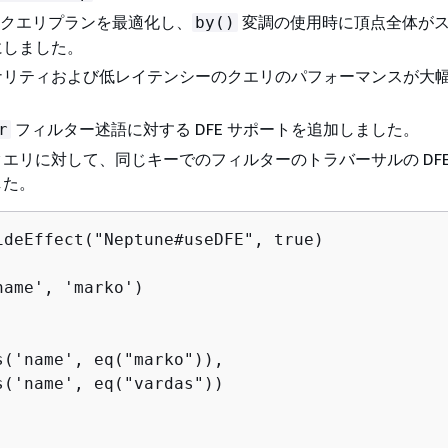
 DFE クエリプランを最適化し、
変調の使用時に頂点全体が
by()
にしました。
ナリティおよび低レイテンシーのクエリのパフォーマンスが大
フィルター述語に対する DFE サポートを追加しました。
r
エリに対して、同じキーでのフィルターのトラバーサルの DFE
した。
ideEffect("Neptune#useDFE", true)

name', 'marko')

s('name', eq("marko")),

s('name', eq("vardas"))
