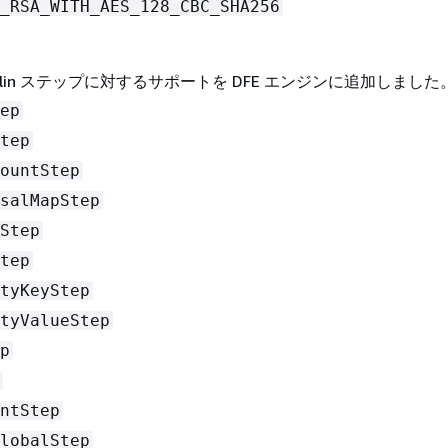
_RSA_WITH_AES_128_CBC_SHA256
mlin ステップに対するサポートを DFE エンジンに追加しました
ep
tep
ountStep
salMapStep
Step
tep
tyKeyStep
tyValueStep
p
ntStep
lobalStep