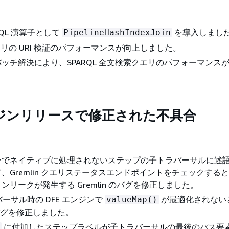
RQL 演算子として
を導入しまし
PipelineHashIndexJoin
クエリの URI 検証のパフォーマンスが向上しました。
ッチ解決により、SPARQL 全文検索クエリのパフォーマンス
ジンリリースで修正された不具合
ジンでネイティブに処理されないステップの子トラバーサルに述
、Gremlin クエリステータスエンドポイントをチェックする
ンリークが発生する Gremlin のバグを修正しました。
ーサル時の DFE エンジンで
が最適化されない
valueMap()
 のバグを修正しました。
に付加したステップラベルが子トラバーサルの最後のパス要