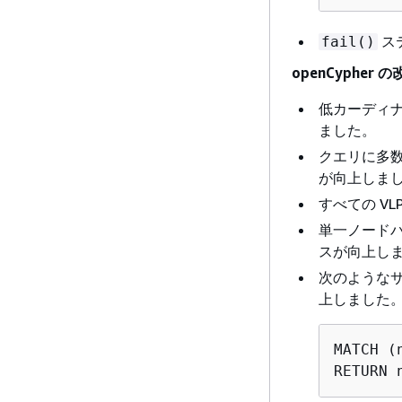
ス
fail()
openCypher 
低カーディ
ました。
クエリに多
が向上しま
すべての V
単一ノード
スが向上し
次のような
上しました
MATCH (
RETURN 