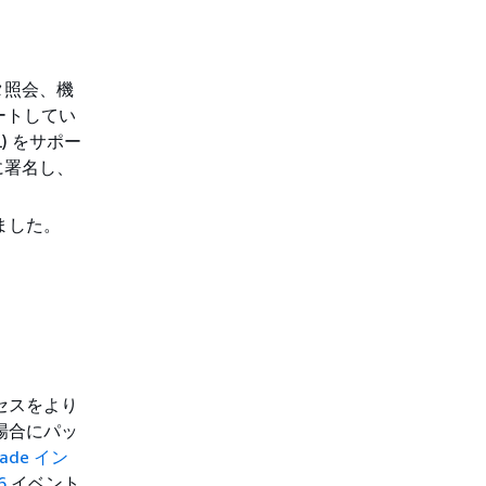
ータ照会、機
ポートしてい
QL) をサポー
に署名し、
しました。
セスをより
場合にパッ
grade イン
6
イベント