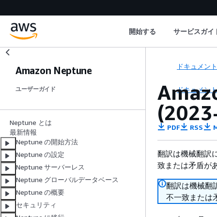
開始する
サービスガイ
ドキュメン
Amazon Neptune
Amaz
ドキュメン
ユーザーガイド
(2023
Neptune とは
PDF
RSS
M
最新情報
Neptune の開始方法
翻訳は機械翻訳
Neptune の設定
致または矛盾が
Neptune サーバーレス
Neptune グローバルデータベース
翻訳は機械翻
Neptune の概要
不一致または
セキュリティ