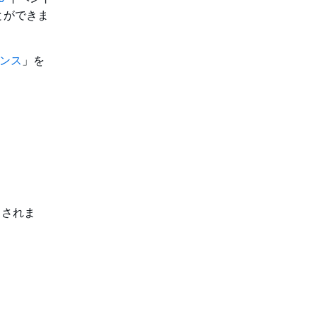
とができま
ナンス
」を
トされま