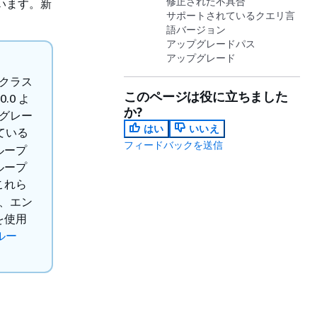
修正された不具合
れています。新
サポートされているクエリ言
語バージョン
アップグレードパス
アップグレード
ムクラス
このページは役に立ちました
0 よ
か?
プグレー
はい
いいえ
ている
フィードバックを送信
ループ
ループ
これら
に、エン
プを使用
グルー