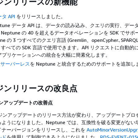
ジンリリースの新機能
ータ API
をリリースしました。
Neptune データ API は、データの読み込み、クエリの実行、デ
eptune の 40 を超えるデータオペレーションを SDK でサ
ne の 3 つすべてのクエリ言語 (Gremlin、openCypher､SPAR
すべての SDK 言語で使用できます。API リクエストに自動的
e のアプリケーションへの統合を大幅に簡素化します。
ch サーバーレス
を Neptune と統合するためのサポートを追加
ジンリリースの改良点
ンジンアップデートの改善点
のエンジンアップデートのリリース方法が変わり、アップデートプロ
ようになりました。Neptune では、互換性を破る変更がない
イナーバージョンをリリースし、これを
AutoMinorVersionUp
ルド
を使用して制御できるようになりました。
RDS-EVENT-015