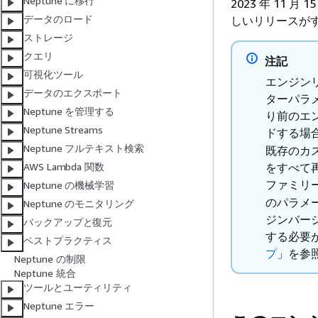
Neptune に移行
2023 年 11 
データのロード
しいリリースが
ストレージ
クエリ
注記
可視化ツール
エンジンリ
データのエクスポート
ターパラメ
Neptune を管理する
り前のエン
Neptune Streams
ドする場
Neptune フルテキスト検索
既存のカ
をすべて
AWS Lambda 関数
ファミリ
Neptune の機械学習
のパラメー
Neptune のモニタリング
ジンバージョ
バックアップと復元
する必要
ベストプラクティス
プ
」を参
Neptune の制限
Neptune 統合
ツールとユーティリティ
Neptune エラー