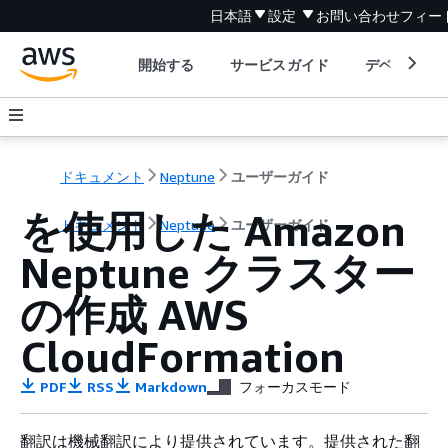
日本語
設定
お問い合わせ
フィー
開始する
サービスガイド
デベロッパ
ドキュメント
Neptune
ユーザーガイド
を使用した Amazon
ドキュメント
Neptune
ユーザーガイド
Neptune クラスター
の作成 AWS
CloudFormation
PDF
RSS
Markdown
フォーカスモード
翻訳は機械翻訳により提供されています。提供された翻