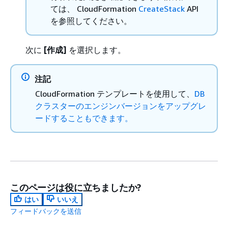
ては、 CloudFormation
CreateStack
API
を参照してください。
次に
[作成]
を選択します。
注記
CloudFormation テンプレートを使用して、
DB
クラスターのエンジンバージョンをアップグレ
ードすることもできます。
このページは役に立ちましたか?
はい
いいえ
フィードバックを送信