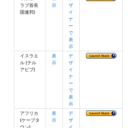
ラブ首長
示
ザ
国連邦)
イ
ナ
ー
で
表
示
イスラエ
表
デ
ル (テル
示
ザ
アビブ)
イ
ナ
ー
で
表
示
アフリカ
表
デ
(ケープタ
示
ザ
ウン)
イ