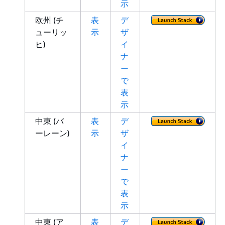
示
欧州 (チ
表
デ
ューリッ
示
ザ
ヒ)
イ
ナ
ー
で
表
示
中東 (バ
表
デ
ーレーン)
示
ザ
イ
ナ
ー
で
表
示
中東 (ア
表
デ