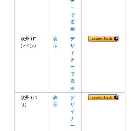
ナ
ー
で
表
示
欧州 (ロ
表
デ
ンドン)
示
ザ
イ
ナ
ー
で
表
示
欧州 (パ
表
デ
リ)
示
ザ
イ
ナ
ー