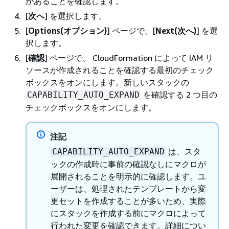
があることを確認します。
[
次へ
] を選択します。
[
Options(オプション)
] ページで、[
Next(次へ)
] を選
択します。
[
確認
] ページで、 CloudFormation によって IAM リ
ソースが作成されることを確認する最初のチェック
ボックスをオンにします。新しいスタックの
を確認する 2 つ目の
CAPABILITY_AUTO_EXPAND
チェックボックスをオンにします。
注記
は、スタ
CAPABILITY_AUTO_EXPAND
ックの作成時に事前の確認なしにマクロが
展開されることを明示的に確認します。ユ
ーザーは、処理されたテンプレートから変
更セットを作成することが多いため、実際
にスタックを作成する前にマクロによって
行われた変更を確認できます。詳細につい