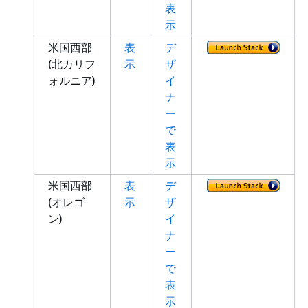
表
示
米国西部
表
デ
(北カリフ
示
ザ
ォルニア)
イ
ナ
ー
で
表
示
米国西部
表
デ
(オレゴ
示
ザ
ン)
イ
ナ
ー
で
表
示