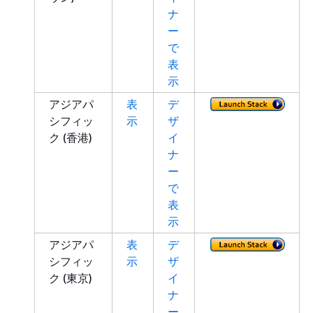
ナ
ー
で
表
示
アジアパ
表
デ
シフィッ
示
ザ
ク (香港)
イ
ナ
ー
で
表
示
アジアパ
表
デ
シフィッ
示
ザ
ク (東京)
イ
ナ
ー