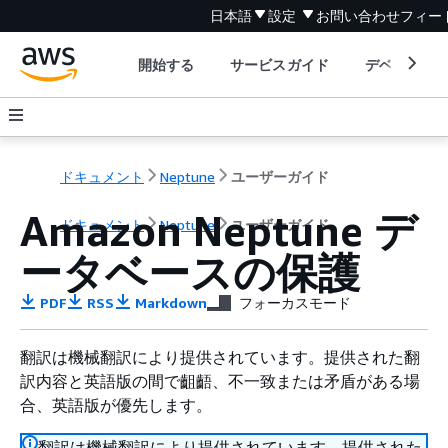
日本語
設定
お問い合わせ
フィー
開始する
サービスガイド
デベロッパ
ドキュメント
Neptune
ユーザーガイド
Amazon Neptune デ
ドキュメント
Neptune
ユーザーガイド
ータベースの保護
PDF
RSS
Markdown
フォーカスモード
翻訳は機械翻訳により提供されています。提供された翻
訳内容と英語版の間で齟齬、不一致または矛盾がある場
合、英語版が優先します。
翻訳は機械翻訳により提供されています。提供された