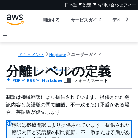
日本語
設定
お問い合わせ
フィー
開始する
サービスガイド
デベロッパ
ドキュメント
Neptune
ユーザーガイド
分離レベルの定義
ドキュメント
Neptune
ユーザーガイド
PDF
RSS
Markdown
フォーカスモード
翻訳は機械翻訳により提供されています。提供された翻
訳内容と英語版の間で齟齬、不一致または矛盾がある場
合、英語版が優先します。
翻訳は機械翻訳により提供されています。提供された
翻訳内容と英語版の間で齟齬、不一致または矛盾があ