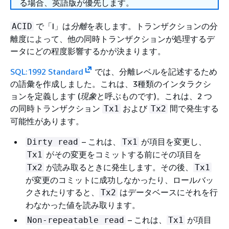
る場合、英語版が優先します。
で「I」は
分離
を表します。トランザクションの分
ACID
離度によって、他の同時トランザクションが処理するデ
ータにどの程度影響するかが決まります。
SQL:1992 Standard
では、分離レベルを記述するため
の語彙を作成しました。これは、3種類のインタラクシ
ョンを定義します (
現象
と呼ぶものです)。これは、2 つ
の同時トランザクション
および
間で発生する
Tx1
Tx2
可能性があります。
– これは、
が項目を変更し、
Dirty read
Tx1
がその変更をコミットする前にその項目を
Tx1
が読み取るときに発生します。その後、
Tx2
Tx1
が変更のコミットに成功しなかったり、ロールバッ
クされたりすると、
はデータベースにそれを行
Tx2
わなかった値を読み取ります。
– これは、
が項目
Non-repeatable read
Tx1