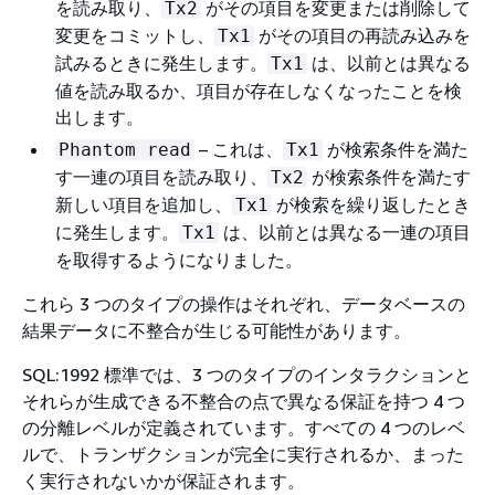
を読み取り、
がその項目を変更または削除して
Tx2
変更をコミットし、
がその項目の再読み込みを
Tx1
試みるときに発生します。
は、以前とは異なる
Tx1
値を読み取るか、項目が存在しなくなったことを検
出します。
– これは、
が検索条件を満た
Phantom read
Tx1
す一連の項目を読み取り、
が検索条件を満たす
Tx2
新しい項目を追加し、
が検索を繰り返したとき
Tx1
に発生します。
は、以前とは異なる一連の項目
Tx1
を取得するようになりました。
これら 3 つのタイプの操作はそれぞれ、データベースの
結果データに不整合が生じる可能性があります。
SQL:1992 標準では、3 つのタイプのインタラクションと
それらが生成できる不整合の点で異なる保証を持つ 4 つ
の分離レベルが定義されています。すべての 4 つのレベ
ルで、トランザクションが完全に実行されるか、まった
く実行されないかが保証されます。