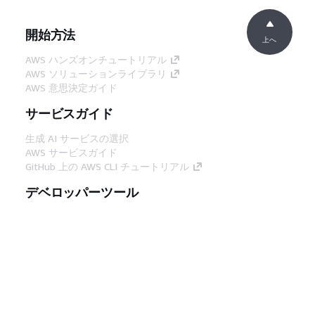
開始方法
上へ
AWS ハンズオンチュートリアル
AWS ソリューションライブラリ
AWS 意思決定ガイド
サービスガイド
生成 AI サービスの選択
AWS サービスガイド
GitHub 上の AWS CLI チュートリアル
デベロッパーツール
AWS コード例ライブラリ
AWS CLI
AWS Builder Center
AWS デベロッパーツールブログ
役立つリンク
AWS ドキュメント MCP サーバーをダウンロー