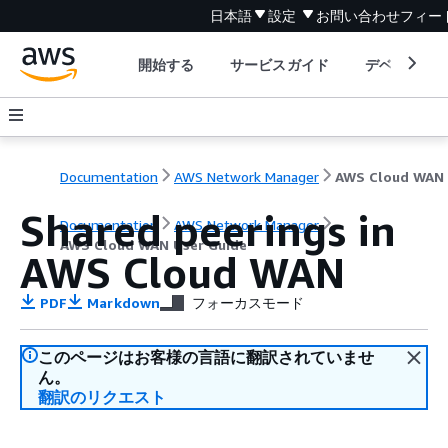
日本語
設定
お問い合わせ
フィー
開始する
サービスガイド
デベロッパ
Documentation
AWS Network Manager
Shared peerings in
Documentation
AWS Network Manager
AWS Cloud WAN User Guide
AWS Cloud WAN
PDF
Markdown
フォーカスモード
このページはお客様の言語に翻訳されていませ
ん。
翻訳のリクエスト