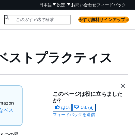
日本語
設定
お問い合わせ
フィードバック
今すぐ無料サインアップ »
ベストプラクティス
このページは役に立ちました
か?
azon
はい
いいえ
なベス
フィードバックを送信
3 つの異