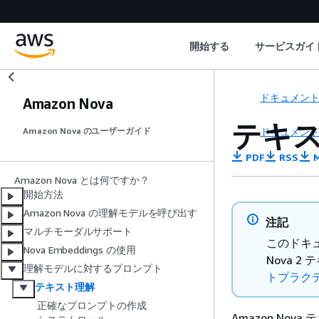
開始する
サービスガイ
ドキュメン
Amazon Nova
テキ
ドキュメン
Amazon Nova のユーザーガイド
PDF
RSS
M
Amazon Nova とは何ですか？
開始方法
Amazon Nova の理解モデルを呼び出す
注記
マルチモーダルサポート
このドキュ
Nova Embeddings の使用
Nova 
理解モデルに対するプロンプト
トプラク
テキスト理解
正確なプロンプトの作成
Amazon No