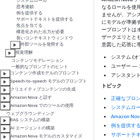
システムロール
なるロールを使
思考連鎖
例を提供する
ませんが、アシ
サポートテキストを提供する
にモデルが準拠
焦点を当てる
ープロンプトは
構造化された出力が必要
ザークエリとと
長いコンテキストウィンドウ
意図した応答に
外部ツールを使用する
視覚理解
システム (
コンテンツモデレーション
ユーザー —
一般的なプロンプトのヒント
コンテンツ作成モデルのプロンプト
アシスタント
Speech-to-speech モデルのプロンプト
トピック
クリエイティブコンテンツの生成
Amazon Nova と話す
正確なプロ
Amazon Nova でのツールの使用
システムロ
ウェブグラウンディング
Amazon 
RAG システムの構築
例を提供する
AI エージェントの構築
サポートテ
Amazon Nova モデルのカスタマイズ