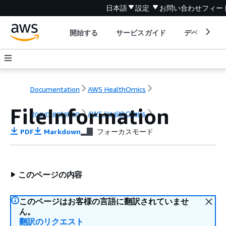
日本語
設定
お問い合わせ
フィー
開始する
サービスガイド
デベロッパ
Documentation
AWS HealthOmics
FileInformation
Documentation
AWS HealthOmics
PDF
Markdown
フォーカスモード
このページの内容
このページはお客様の言語に翻訳されていませ
ん。
翻訳のリクエスト