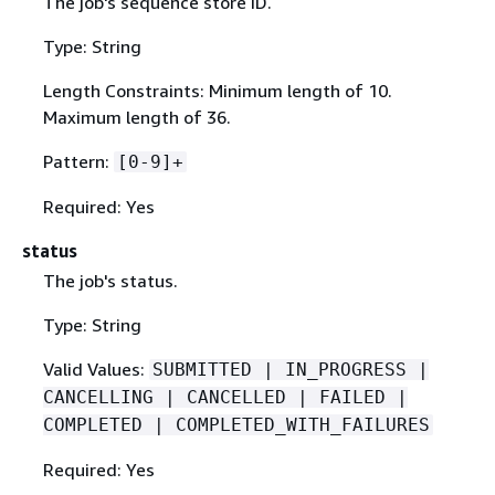
The job's sequence store ID.
Type: String
Length Constraints: Minimum length of 10.
Maximum length of 36.
Pattern:
[0-9]+
Required: Yes
status
The job's status.
Type: String
Valid Values:
SUBMITTED | IN_PROGRESS |
CANCELLING | CANCELLED | FAILED |
COMPLETED | COMPLETED_WITH_FAILURES
Required: Yes