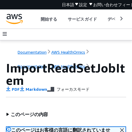
日本語
設定
お問い合わせ
フィー
開始する
サービスガイド
デベロッパ
Documentation
AWS HealthOmics
ImportReadSetJobIt
Documentation
AWS HealthOmics
em
PDF
Markdown
フォーカスモード
このページの内容
このページはお客様の言語に翻訳されていませ