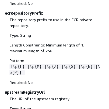
Required: No
ecrRepositoryPrefix
The repository prefix to use in the ECR private
repository.
Type: String
Length Constraints: Minimum length of 1.
Maximum length of 256.
Pattern:
[\p
{
L}||\p
{
M}||\p
{
Z}||\p
{
S}||\p
{
N}||\
p
{
P}]+
Required: No
upstreamRegistryUrl
The URI of the upstream registry.
Type: String