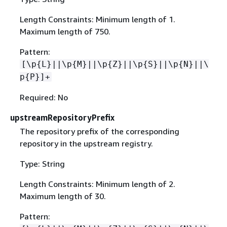
Length Constraints: Minimum length of 1.
Maximum length of 750.
Pattern:
[\p
{
L}||\p
{
M}||\p
{
Z}||\p
{
S}||\p
{
N}||\
p
{
P}]+
Required: No
upstreamRepositoryPrefix
The repository prefix of the corresponding
repository in the upstream registry.
Type: String
Length Constraints: Minimum length of 2.
Maximum length of 30.
Pattern: