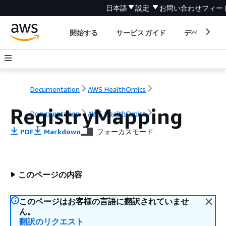
日本語
設定
お問い合わせ
フィー
開始する
サービスガイド
デベロッパ
Documentation
AWS HealthOmics
RegistryMapping
Documentation
AWS HealthOmics
PDF
Markdown
フォーカスモード
このページの内容
このページはお客様の言語に翻訳されていませ
ん。
翻訳のリクエスト