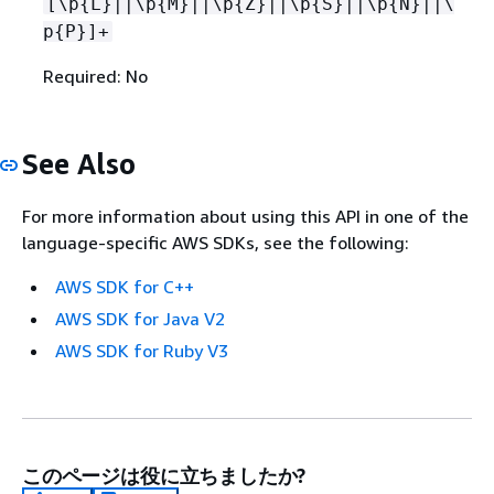
[\p
{
L}||\p
{
M}||\p
{
Z}||\p
{
S}||\p
{
N}||\
p
{
P}]+
Required: No
See Also
For more information about using this API in one of the
language-specific AWS SDKs, see the following:
AWS SDK for C++
AWS SDK for Java V2
AWS SDK for Ruby V3
このページは役に立ちましたか?