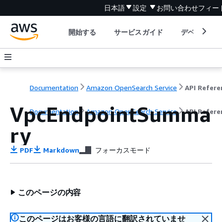
日本語
設定
お問い合わせ
フィー
開始する
サービスガイド
デベロッパ
Documentation
Amazon OpenSearch Service
VpcEndpointSumma
Documentation
Amazon OpenSearch Service
API Refere
ry
PDF
Markdown
フォーカスモード
このページの内容
このページはお客様の言語に翻訳されていませ