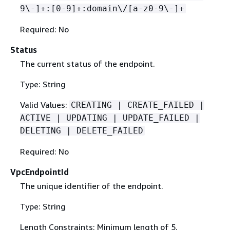
9\-]+:[0-9]+:domain\/[a-z0-9\-]+
Required: No
Status
The current status of the endpoint.
Type: String
Valid Values:
CREATING | CREATE_FAILED |
ACTIVE | UPDATING | UPDATE_FAILED |
DELETING | DELETE_FAILED
Required: No
VpcEndpointId
The unique identifier of the endpoint.
Type: String
Length Constraints: Minimum length of 5.