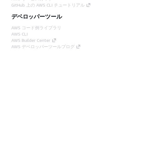
GitHub 上の AWS CLI チュートリアル
デベロッパーツール
AWS コード例ライブラリ
AWS CLI
AWS Builder Center
AWS デベロッパーツールブログ
役立つリンク
AWS ドキュメント MCP サーバーをダウンロー
ド
AWS コンソールにサインイン
AWS re:Post
プライバシー
サイト規約
Cookie の設定
© 2026, Amazon Web Services, Inc. or its
affiliates.All rights reserved.
日本語