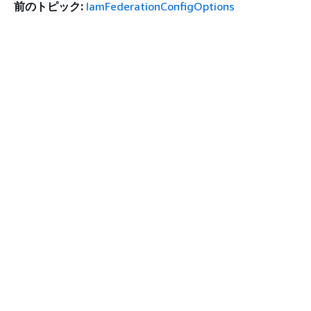
前のトピック:
IamFederationConfigOptions