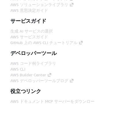
AWS ソリューションライブラリ
AWS 意思決定ガイド
サービスガイド
生成 AI サービスの選択
AWS サービスガイド
GitHub 上の AWS CLI チュートリアル
デベロッパーツール
AWS コード例ライブラリ
AWS CLI
AWS Builder Center
AWS デベロッパーツールブログ
役立つリンク
AWS ドキュメント MCP サーバーをダウンロー
ド
AWS コンソールにサインイン
AWS re:Post