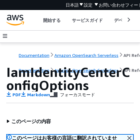
日本語
設定
お問い合わせ
フィー
開始する
サービスガイド
デベロッパ
Documentation
Amazon OpenSearch Serverless
IamIdentityCenterC
Documentation
Amazon OpenSearch Serverless
API Ref
onfigOptions
PDF
Markdown
フォーカスモード
このページの内容
このページはお客様の言語に翻訳されていませ