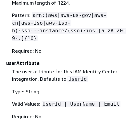
Maximum length of 1224.
Pattern:
arn:(aws|aws-us-gov|aws-
cn|aws-iso|aws-iso-
b):sso:::instance/(sso)?ins-[a-zA-Z0-
9-.]
{
16}
Required: No
userAttribute
The user attribute for this IAM Identity Center
integration. Defaults to
UserId
Type: String
Valid Values:
UserId | UserName | Email
Required: No