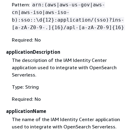
Pattern:
arn:(aws|aws-us-gov|aws-
cn|aws-iso|aws-iso-
b):sso::\d
{
12}:application/(sso)?ins-
[a-zA-Z0-9-.]
{
16}/apl-[a-zA-Z0-9]
{
16}
Required: No
applicationDescription
The description of the IAM Identity Center
application used to integrate with OpenSearch
Serverless.
Type: String
Required: No
applicationName
The name of the IAM Identity Center application
used to integrate with OpenSearch Serverless.