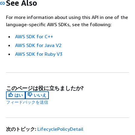
See Also
For more information about using this API in one of the
language-specific AWS SDKs, see the following:
AWS SDK for C++
AWS SDK for Java V2
AWS SDK for Ruby V3
このページは役に立ちましたか?
はい
いいえ
フィードバックを送信
次のトピック:
LifecyclePolicyDetail