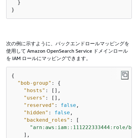
  }

}
次の例に示すように、バックエンドロールマッピングを
使用して Amazon OpenSearch Service ドメインロール
を IAM ロールにマッピングできます。
{
"bob-group"
: 
{
"hosts"
: [],

"users"
: [],

"reserved"
: 
false
,

"hidden"
: 
false
,

"backend_roles"
: [

"arn:aws:iam::111222333444:role/bob
    ],
