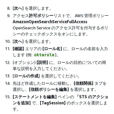
[
次へ
] を選択します。
アクセス
許可ポリシー
リストで、 AWS 管理ポリシー
AmazonOpenSearchServiceFullAccess
OpenSearch Service のアクセス許可を付与するポリ
シーのチェックボックスをオンにします。
[
次へ
] を選択します。
[確認]
エリアの
[ロール名]
に、ロールの名前を入力
します (例:
)。
oktarole
(オプション)
[説明]
に、ロールの目的についての簡
単な説明を入力してください。
[
ロールの作成
] を選択してください。
先ほど作成したロールに移動し、
[信頼関係]
タブを
選択し、
[信頼ポリシーを編集]
を選択します。
[ステートメントを編集]
ペインの
「STS のアクショ
ンを追加]
で、
[TagSession]
のボックスを選択しま
す。