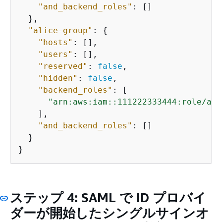
"and_backend_roles"
: []

  },

"alice-group"
: 
{
"hosts"
: [],

"users"
: [],

"reserved"
: 
false
,

"hidden"
: 
false
,

"backend_roles"
: [

"arn:aws:iam::111222333444:role/ali
    ],

"and_backend_roles"
: []

  }

}
ステップ 4: SAML で ID プロバイ
ダーが開始したシングルサインオ