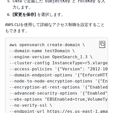
Okta で定義した
と
を入
subjectKey
roleKey
力します。
[変更を保存]
を選択します。
AWS CLIを使用して詳細なアクセス制御を設定すること
もできます。
aws opensearch create-domain \

--domain-name testDomain \

--engine-version OpenSearch_1.3 \

--cluster-config InstanceType=r5.xlarge.s
--access-policies '
{
"Version": "2012-10-1
--domain-endpoint-options '
{
"EnforceHTTPS
--node-to-node-encryption-options '
{
"Enab
--encryption-at-rest-options '
{
"Enabled":
--advanced-security-options '
{
"Enabled":t
--ebs-options "EBSEnabled=true,VolumeType
--no-verify-ssl \

--endpoint-url https://es.us-east-1.amazo