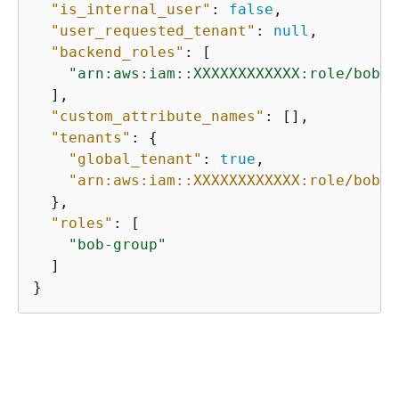
"is_internal_user"
: 
false
,

"user_requested_tenant"
: 
null
,

"backend_roles"
: [

"arn:aws:iam::XXXXXXXXXXXX:role/bob-g
  ],

"custom_attribute_names"
: [],

"tenants"
: 
{
"global_tenant"
: 
true
,

"arn:aws:iam::XXXXXXXXXXXX:role/bob-g
  },

"roles"
: [

"bob-group"
  ]

}