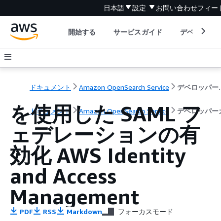
日本語
設定
お問い合わせ
フィー
開始する
サービスガイド
デベロッパ
ドキュメント
Amazon OpenSearch Service
デベロ
を使用した SAML フ
ドキュメント
Amazon OpenSearch Service
デベロッパー
ェデレーションの有
効化 AWS Identity
and Access
Management
PDF
RSS
Markdown
フォーカスモード