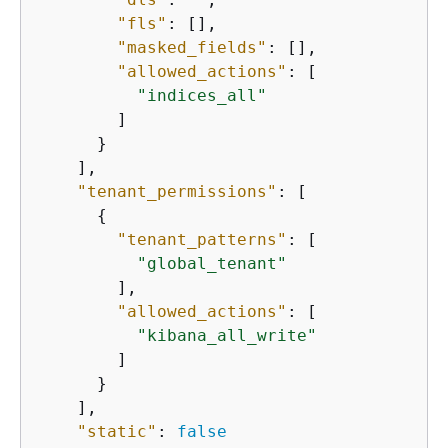
"fls"
: [],

"masked_fields"
: [],

"allowed_actions"
: [

"indices_all"
        ]

      }

    ],

"tenant_permissions"
: [

{
"tenant_patterns"
: [

"global_tenant"
        ],

"allowed_actions"
: [

"kibana_all_write"
        ]

      }

    ],

"static"
: 
false