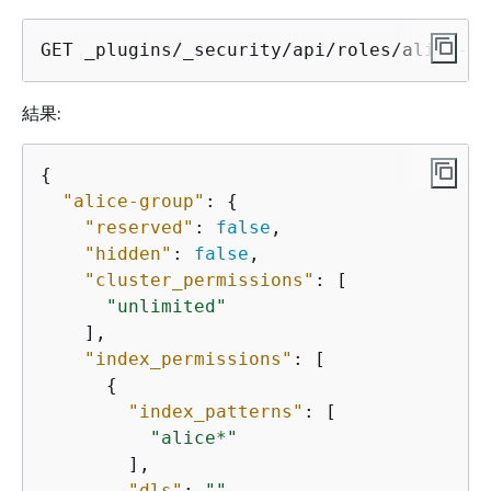
GET _plugins/_security/api/roles/alice-gr
結果:
{
"alice-group"
: 
{
"reserved"
: 
false
,

"hidden"
: 
false
,

"cluster_permissions"
: [

"unlimited"
    ],

"index_permissions"
: [

{
"index_patterns"
: [

"alice*"
        ],

"dls"
: 
""
,
