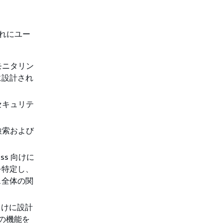
れぞれにユー
モニタリン
に設計され
セキュリテ
検索および
ss 向けに
を特定し、
ス全体の関
向けに設計
べての機能を