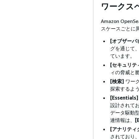
ワークス
Amazon Ope
スケースごとに
[オブザーバ
グを通じて
ています。
[セキュリテ
ィの脅威と
[検索]
ワー
探索するよ
[Essentials]
設計されて
データ駆動
連情報は、
[
[アナリティ
されており、O