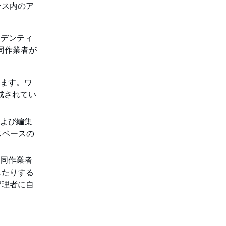
ース内のア
イデンティ
同作業者が
きます。ワ
成されてい
および編集
スペースの
共同作業者
したりする
管理者に自