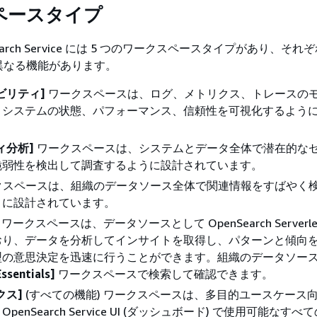
ペースタイプ
nSearch Service には 5 つのワークスペースタイプがあり、そ
異なる機能があります。
ビリティ]
ワークスペースは、ログ、メトリクス、トレースの
、システムの状態、パフォーマンス、信頼性を可視化するよう
ィ分析]
ワークスペースは、システムとデータ全体で潜在的な
脆弱性を検出して調査するように設計されています。
クスペースは、組織のデータソース全体で関連情報をすばやく
うに設計されています。
ワークスペースは、データソースとして OpenSearch Serverle
おり、データを分析してインサイトを取得し、パターンと傾向
型の意思決定を迅速に行うことができます。組織のデータソー
Essentials]
ワークスペースで検索して確認できます。
クス]
(すべての機能) ワークスペースは、多目的ユースケース
penSearch Service UI (ダッシュボード) で使用可能なす