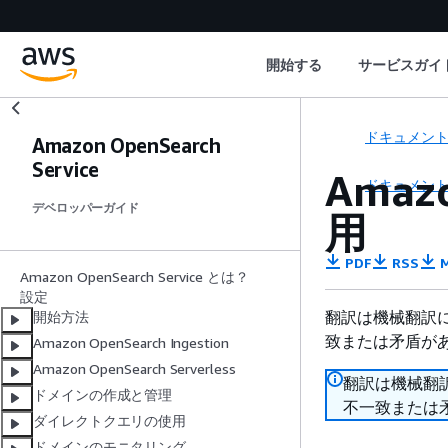
開始する
サービスガイ
ドキュメン
Amazon OpenSearch
Service
Amaz
ドキュメン
デベロッパーガイド
用
PDF
RSS
M
Amazon OpenSearch Service とは？
設定
翻訳は機械翻訳
開始方法
致または矛盾が
Amazon OpenSearch Ingestion
Amazon OpenSearch Serverless
翻訳は機械翻
ドメインの作成と管理
不一致または
ダイレクトクエリの使用
ドメインのモニタリング