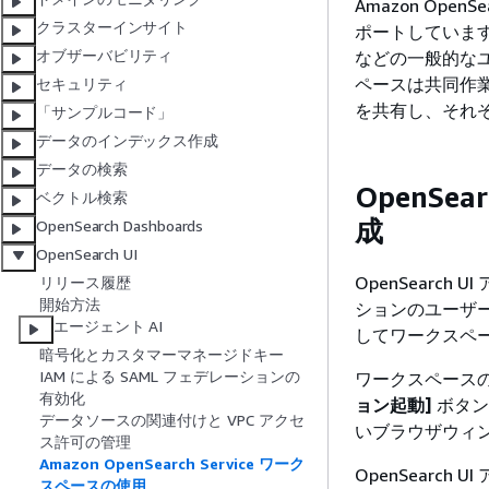
Amazon Ope
クラスターインサイト
ポートしていま
オブザーバビリティ
などの一般的な
ペースは共同作
セキュリティ
を共有し、それ
「サンプルコード」
データのインデックス作成
データの検索
OpenS
ベクトル検索
成
OpenSearch Dashboards
OpenSearch UI
OpenSearc
リリース履歴
開始方法
ションのユーザーア
エージェント AI
してワークスペ
暗号化とカスタマーマネージドキー
IAM による SAML フェデレーションの
ワークスペース
有効化
ョン起動]
ボタンを
データソースの関連付けと VPC アクセ
いブラウザウィンド
ス許可の管理
Amazon OpenSearch Service ワーク
OpenSearc
スペースの使用