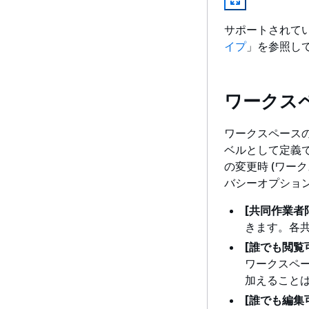
サポートされて
イプ
」を参照し
ワークス
ワークスペース
ベルとして定義
の変更時 (ワー
バシーオプション
[共同作業者
きます。各
[
誰でも閲覧
ワークスペ
加えること
[
誰でも編集