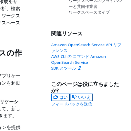
ワークスペースのプライバシ
の作成をサ
ーと共同作業者
分析、検索
ワークスペースタイプ
。ワークス
クスペース
関連リソース
Amazon OpenSearch Service API リフ
ァレンス
ースの作
AWS CLI の コマンド Amazon
OpenSearch Service
SDK とツール
、アプリケー
ションを起動
このページは役に立ちました
か?
はい
いいえ
プリケーシ
フィードバックを送信
用して、新し
開きます。
ションを提供