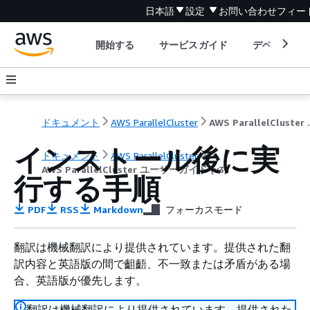
日本語
設定
お問い合わせ
フィー
開始する
サービスガイド
デベロッパ
ドキュメント
AWS ParallelCluster
AWS Paral
インストール後に実
ドキュメント
AWS ParallelCluster
AWS ParallelCluster ユーザーガイド (v3)
行する手順
PDF
RSS
Markdown
フォーカスモード
翻訳は機械翻訳により提供されています。提供された翻
訳内容と英語版の間で齟齬、不一致または矛盾がある場
合、英語版が優先します。
翻訳は機械翻訳により提供されています。提供された