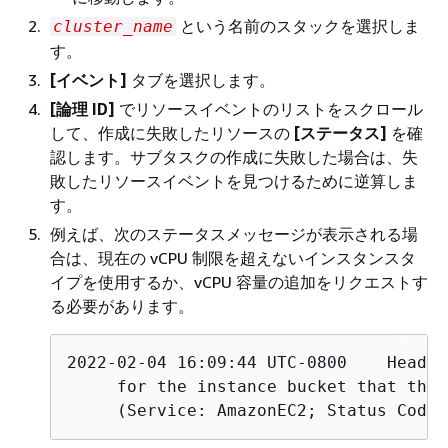
という名前のスタックを選択しま
cluster_name
す。
[イベント]
タブを選択します。
[論理 ID]
でリソースイベントのリストをスクロール
して、作成に失敗したリソースの
[ステータス]
を確
認します。サブタスクの作成に失敗した場合は、失
敗したリソースイベントを見つけるために逆算しま
す。
例えば、次のステータスメッセージが表示される場
合は、現在の vCPU 制限を超えないインスタンスタ
イプを使用するか、vCPU 容量の追加をリクエストす
る必要があります。
2022-02-04 16:09:44 UTC-0800	HeadNode	CREATE_FAILED	You have requested more vCPU capacity than your current vCPU limit of 0 allows 

     for the instance bucket that the 
     (Service: AmazonEC2; Status Code: