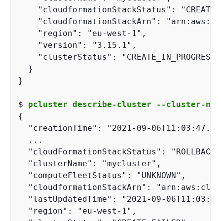
    "cloudformationStackStatus": "CREATE_
    "cloudformationStackArn": "arn:aws:cl
    "region": "eu-west-1",

    "version": "3.15.1",

    "clusterStatus": "CREATE_IN_PROGRESS"

  }

$ 
pcluster describe-cluster --cluster-nam
{
  "creationTime": "2021-09-06T11:03:47.696
  ...

  "cloudFormationStackStatus": "ROLLBACK_
  "clusterName": "mycluster",

  "computeFleetStatus": "UNKNOWN",

  "cloudformationStackArn": "arn:aws:clou
  "lastUpdatedTime": "2021-09-06T11:03:47
  "region": "eu-west-1",
