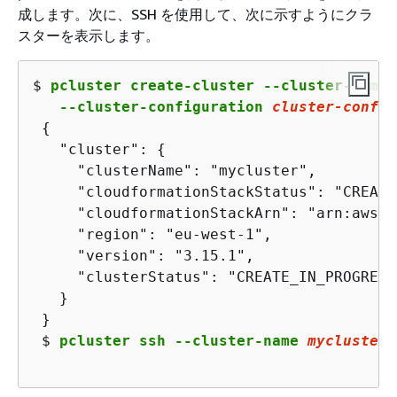
成します。次に、SSH を使用して、次に示すようにクラ
スターを表示します。
$ 
pcluster create-cluster --cluster-name 
   --cluster-configuration 
cluster-config
{
   "cluster": 
{
     "clusterName": "mycluster",

     "cloudformationStackStatus": "CREATE
     "cloudformationStackArn": "arn:aws:c
     "region": "eu-west-1",

     "version": "3.15.1",

     "clusterStatus": "CREATE_IN_PROGRESS"
   }

 }
$ 
pcluster ssh --cluster-name 
mycluster