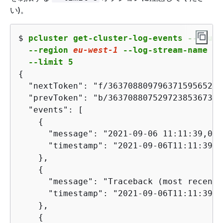
い)。
$ 
pcluster get-cluster-log-events --clust
  --region 
eu
-west-
1
 --log-stream-name 
ip
  --limit 5
{
  "nextToken": "f/36370880979637159565202
  "prevToken": "b/36370880752972385367337
  "events": [

{
      "message": "2021-09-06 11:11:39,049
      "timestamp": "2021-09-06T11:11:39.04
    },

{
      "message": "Traceback (most recent 
      "timestamp": "2021-09-06T11:11:39.04
    },

{