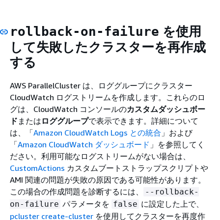
を使用
rollback-on-failure
して失敗したクラスターを再作成
する
AWS ParallelCluster は、ロググループにクラスター
CloudWatch ログストリームを作成します。これらのロ
グは、CloudWatch コンソールの
カスタムダッシュボー
ド
または
ロググループ
で表示できます。詳細について
は、「
Amazon CloudWatch Logs との統合
」および
「
Amazon CloudWatch ダッシュボード
」を参照してく
ださい。利用可能なログストリームがない場合は、
CustomActions
カスタムブートストラップスクリプトや
AMI 関連の問題が失敗の原因である可能性があります。
この場合の作成問題を診断するには、
--rollback-
パラメータを
に設定した上で、
on-failure
false
pcluster create-cluster
を使用してクラスターを再度作