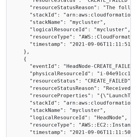
      "resourceStatus": "CREATE_FAILED",

      "resourceStatusReason": "The follow
      "stackId": "arn:aws:cloudformation:
      "stackName": "mycluster",

      "logicalResourceId": "mycluster",

      "resourceType": "AWS::CloudFormatio
      "timestamp": "2021-09-06T11:11:51.78
    },

{
      "eventId": "HeadNode-CREATE_FAILED-
      "physicalResourceId": "i-04e91cc1f4
      "resourceStatus": "CREATE_FAILED",

      "resourceStatusReason": "Received F
      "resourceProperties": "
{
\"LaunchTem
      "stackId": "arn:aws:cloudformation:
      "stackName": "mycluster",

      "logicalResourceId": "HeadNode",

      "resourceType": "AWS::EC2::Instance"
      "timestamp": "2021-09-06T11:11:50.12