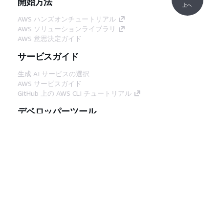
開始方法
上へ
AWS ハンズオンチュートリアル
AWS ソリューションライブラリ
AWS 意思決定ガイド
サービスガイド
生成 AI サービスの選択
AWS サービスガイド
GitHub 上の AWS CLI チュートリアル
デベロッパーツール
AWS コード例ライブラリ
AWS CLI
AWS Builder Center
AWS デベロッパーツールブログ
役立つリンク
AWS ドキュメント MCP サーバーをダウンロー
ド
AWS コンソールにサインイン