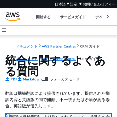
日本語
設定
お問い合わせ
フィー
開始する
サービスガイド
デベロッパ
ドキュメント
AWS Partner Central
CRM ガイド
統合に関するよくあ
ドキュメント
AWS Partner Central
CRM ガイド
る質問
PDF
Markdown
フォーカスモード
翻訳は機械翻訳により提供されています。提供された翻
訳内容と英語版の間で齟齬、不一致または矛盾がある場
合、英語版が優先します。
翻訳は機械翻訳により提供されています。提供された