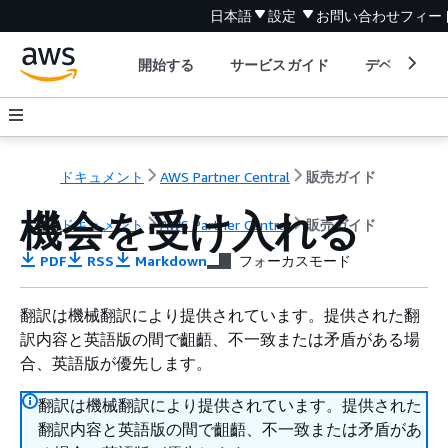
日本語
設定
お問い合わせ
フィー
開始する
サービスガイド
デベロッパ
ドキュメント
AWS Partner Central
販売ガイド
機会を受け入れる
ドキュメント
AWS Partner Central
販売ガイド
PDF
RSS
Markdown
フォーカスモード
翻訳は機械翻訳により提供されています。提供された翻
訳内容と英語版の間で齟齬、不一致または矛盾がある場
合、英語版が優先します。
翻訳は機械翻訳により提供されています。提供された
翻訳内容と英語版の間で齟齬、不一致または矛盾があ