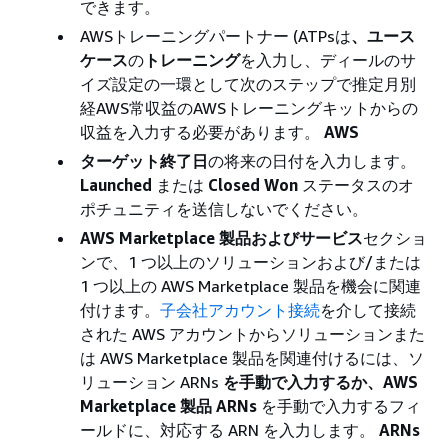
できます。
AWSトレーニングパートナー (ATPsは
、ユース
ケース
の
トレーニング
を入力し、ディールのサ
イズ設定の一環として次のステップで推定月別
経AWS常収益のAWSトレーニングキットからの
収益を入力する必要があります。
AWS
ターゲット終了日
の将来の日付を入力します。
Launched
または
Closed Won
ステータスのオ
ポチュニティを送信しないでください。
AWS Marketplace 製品およびサービス
セクショ
ンで、1 つ以上のソリューションおよび/または
1 つ以上の AWS Marketplace 製品を機会に関連
付けます。
子会社アカウント接続
を介して接続
された AWS アカウントからソリューションまた
は AWS Marketplace 製品を関連付けるには、ソ
リューション ARNs
を手動で入力するか、AWS
Marketplace 製品 ARNs
を手動で入力するフィ
ールドに、対応する ARN を入力します。
ARNs