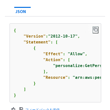
JSON
{
"Version"
:
"2012-10-17"
,

"Statement"
: [

{
"Effect"
: 
"Allow"
,

"Action"
: [

"personalize:GetPersona
            ],

"Resource"
: 
"arn:aws:person
        }

    ]

}
フィードバックを送信