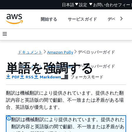
日本語
設定
お問い合わせ
フィー
開始する
サービスガイド
デベロッパ
ドキュメント
Amazon Polly
デベロッパーガイド
単語を強調する
ドキュメント
Amazon Polly
デベロッパーガイド
PDF
RSS
Markdown
フォーカスモード
翻訳は機械翻訳により提供されています。提供された翻
訳内容と英語版の間で齟齬、不一致または矛盾がある場
合、英語版が優先します。
翻訳は機械翻訳により提供されています。提供された
翻訳内容と英語版の間で齟齬、不一致または矛盾があ