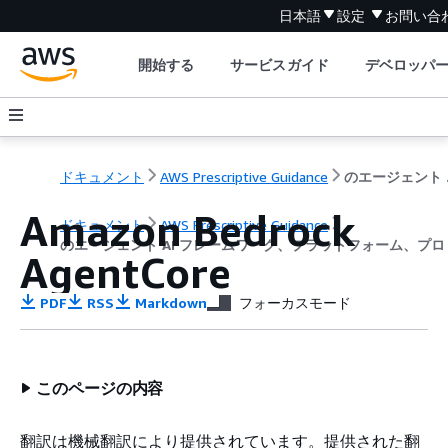
日本語
設定
お問い合
開始する
サービスガイド
デベロッパ
ドキュメント
AWS Prescriptive Guidance
のエージェ
Amazon Bedrock
ドキュメント
AWS Prescriptive Guidance
のエージェント AI フレームワーク、プラットフォーム、プロ
AgentCore
PDF
RSS
Markdown
フォーカスモード
このページの内容
翻訳は機械翻訳により提供されています。提供された翻