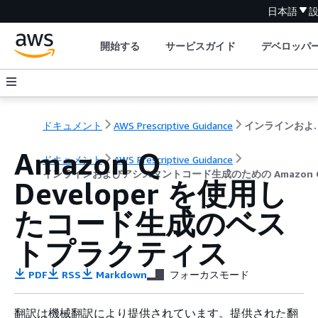
日本語
開始する
サービスガイド
デベロッパ
ドキュメント
AWS Prescriptive Guidance
インラインおよびアシスタントコード生成のため
Amazon Q
ドキュメント
AWS Prescriptive Guidance
インラインおよびアシスタントコード生成のための Amazon Q 
Developer を使用し
たコード生成のベス
トプラクティス
PDF
RSS
Markdown
フォーカスモード
翻訳は機械翻訳により提供されています。提供された翻