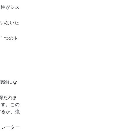
合性がシス
ていないた
1 つのト
複雑にな
保たれま
ます。この
するか、強
トレーター