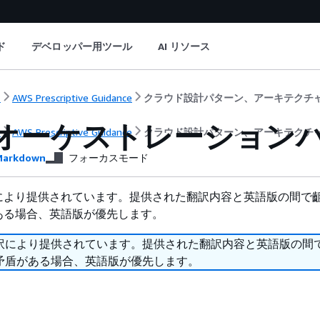
ド
デベロッパー用ツール
AI リソース
ト
AWS Prescriptive Guidance
クラウド設計パターン、アーキテクチ
a オーケストレーション
ト
AWS Prescriptive Guidance
クラウド設計パターン、アーキテクチ
arkdown
フォーカスモード
により提供されています。提供された翻訳内容と英語版の間で
ある場合、英語版が優先します。
訳により提供されています。提供された翻訳内容と英語版の間
矛盾がある場合、英語版が優先します。