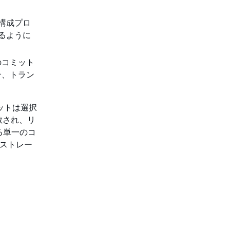
構成プロ
るように
のコミット
合、トラン
ミットは選択
散され、リ
る単一のコ
ケストレー