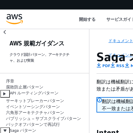
開始する
サービスガイ
ドキュメン
AWS 規範ガイダンス
Sag
ドキュメン
クラウド設計パターン、アーキテクチ
ャ、および実装
PDF
RSS
M
序章
翻訳は機械翻訳
腐敗防止層パターン
致または矛盾が
API ルーティングパターン
サーキットブレーカーパターン
翻訳は機械翻
イベントソーシングパターン
不一致または
六角形アーキテクチャパターン
パブリッシュ – サブスクライブパターン
バックオフパターンで再試行
Saga パターン
Intent