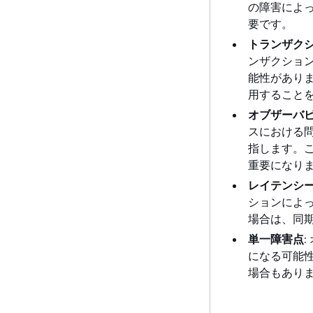
の障害によ
要です。
トランザク
ンザクショ
能性があり
用すること
オブザーバ
スにおける
指します。こ
重要になり
レイテンシ
ションによ
場合は、同
単一障害点
になる可能性
場合もあり