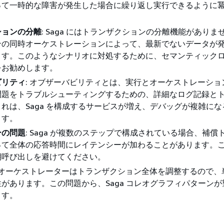
って一時的な障害が発生した場合に繰り返し実行できるように
ションの分離
: Saga にはトランザクションの分離機能がありま
ンの同時オーケストレーションによって、最新でないデータが
ます。このようなシナリオに対処するために、セマンティック
をお勧めします。
ビリティ
: オブザーバビリティとは、実行とオーケストレーショ
問題をトラブルシューティングするための、詳細なログ記録と
れは、Saga を構成するサービスが増え、デバッグが複雑にな
ます。
ーの問題
: Saga が複数のステップで構成されている場合、補償
って全体の応答時間にレイテンシーが加わることがあります。
期呼び出しを避けてください。
: オーケストレーターはトランザクション全体を調整するので、
があります。この問題から、Saga コレオグラフィパターンが
ます。