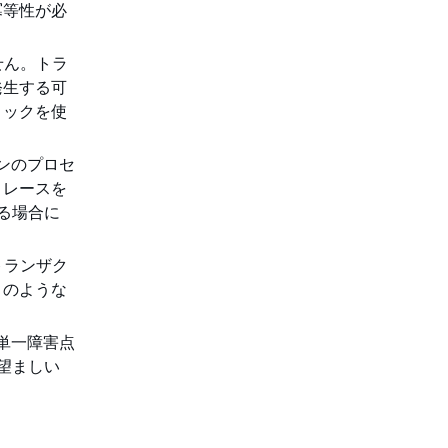
冪等性が必
せん。トラ
発生する可
ロックを使
ンのプロセ
トレースを
る場合に
トランザク
このような
単一障害点
望ましい