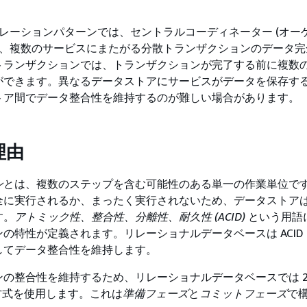
ストレーションパターンでは、セントラルコーディネーター (オー
して、複数のサービスにまたがる分散トランザクションのデータ
トランザクションでは、トランザクションが完了する前に複数
ができます。異なるデータストアにサービスがデータを保存す
トア間でデータ整合性を維持するのが難しい場合があります。
理由
ン
とは、複数のステップを含む可能性のある単一の作業単位で
全に実行されるか、まったく実行されないため、データストア
す。
アトミック性、整合性、分離性、耐久性 (ACID)
という用語
の特性が定義されます。リレーショナルデータベースは ACID
してデータ整合性を維持します。
の整合性を維持するため、リレーショナルデータベースでは 2
) 方式を使用します。これは
準備フェーズ
と
コミットフェーズ
で