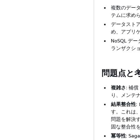
複数のデー
テムに求め
データストア
め、アプリケ
NoSQL デ
ランザクシ
問題点と
複雑さ
: 
り、メンテ
結果整合性
す。これは
問題を解決
固な整合性
冪等性
: S