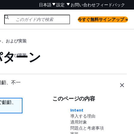
日本語
設定
お問い合わせ
フィードバック
今すぐ無料サインアップ »
ャ、および実装
パターン
ャ、および実装
齟齬、不一
このページの内容
で齟齬、
Intent
導入する理由
適用対象
問題点と考慮事項
実装