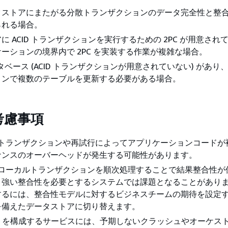
タストアにまたがる分散トランザクションのデータ完全性と整
られる場合。
に ACID トランザクションを実行するための 2PC が用意され
ーションの境界内で 2PC を実装する作業が複雑な場合。
ータベース (ACID トランザクションが用意されていない) があり、
ョンで複数のテーブルを更新する必要がある場合。
考慮事項
補償トランザクションや再試行によってアプリケーションコードが
ナンスのオーバーヘッドが発生する可能性があります。
: ローカルトランザクションを順次処理することで結果整合性が
、強い整合性を必要とするシステムでは課題となることがあり
するには、整合性モデルに対するビジネスチームの期待を設定
を備えたデータストアに切り替えます。
aga を構成するサービスには、予期しないクラッシュやオーケス