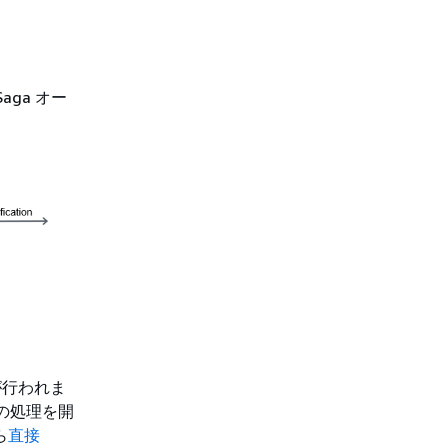
aga オー
理が行われま
ンの処理を開
ら
直接