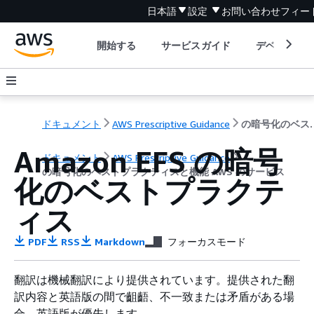
日本語
設定
お問い合わせ
フィー
開始する
サービスガイド
デベロッパ
ドキュメント
AWS Prescriptive Guidance
の暗号化のベストプラク
Amazon EFS の暗号
ドキュメント
AWS Prescriptive Guidance
の暗号化のベストプラクティスと機能 AWS のサービス
化のベストプラクテ
ィス
PDF
RSS
Markdown
フォーカスモード
翻訳は機械翻訳により提供されています。提供された翻
訳内容と英語版の間で齟齬、不一致または矛盾がある場
合、英語版が優先します。