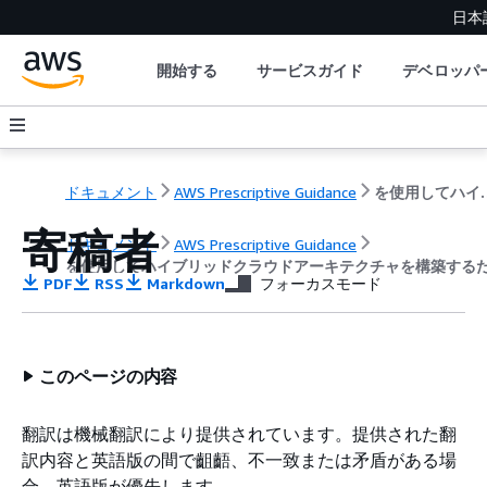
日本
開始する
サービスガイド
デベロッパ
ドキュメント
AWS Prescriptive Guidance
を使用してハイブリッドクラウドアーキテクチ
寄稿者
ドキュメント
AWS Prescriptive Guidance
を使用してハイブリッドクラウドアーキテクチャを構築するため
PDF
RSS
Markdown
フォーカスモード
このページの内容
翻訳は機械翻訳により提供されています。提供された翻
訳内容と英語版の間で齟齬、不一致または矛盾がある場
合、英語版が優先します。