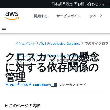
日本語
設定
お問い合わせ
フィー
開始する
サービスガイド
デベロッパ
ドキュメント
AWS Prescriptive Guidance
でのマイクロフロン
クロスカットの懸念
ドキュメント
AWS Prescriptive Guidance
でのマイクロフロントエンドの理解と実装 AWS
に対する依存関係の
管理
PDF
RSS
Markdown
フォーカスモード
このページの内容