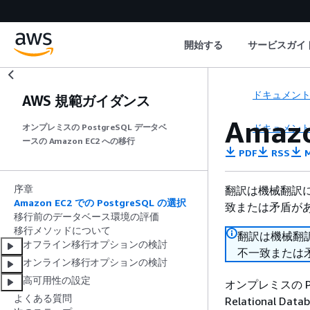
開始する
サービスガイ
ドキュメン
AWS 規範ガイダンス
Amaz
ドキュメン
オンプレミスの PostgreSQL データベ
ースの Amazon EC2 への移行
PDF
RSS
M
序章
翻訳は機械翻訳
Amazon EC2 での PostgreSQL の選択
致または矛盾が
移行前のデータベース環境の評価
移行メソッドについて
翻訳は機械翻
オフライン移行オプションの検討
不一致または
オンライン移行オプションの検討
高可用性の設定
オンプレミスの Po
よくある質問
Relational 