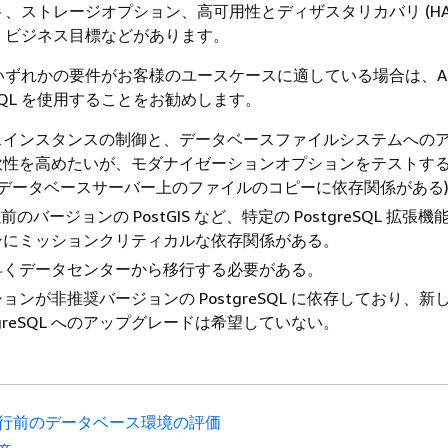
、ストレージオプション、高可用性とディザスタリカバリ (HAD
、ビジネス目標などがあります。
ずれかの要件がお客様のユースケースに適している場合は、Am
greSQL を使用することをお勧めします。
スインスタンスの制御と、データベースファイルシステムへの
軟性を高めたいが、モダナイゼーションオプションをテストす
、データベースサーバー上のファイルのコピーに依存関係がある
や以前のバージョンの PostGIS など、特定の PostgreSQL 拡張
ンにミッションクリティカルな依存関係がある。
早くデータセンターから移行する必要がある。
ョンが非推奨バージョンの PostgreSQL に依存しており、新
tgreSQL へのアップグレードは希望していない。
行前のデータベース環境の評価