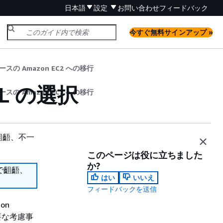
日本語
設定
お問い合わせ
フィードバック
今すぐ無料サインアップ »
ースの Amazon EC2 への移行
SQL の選択
ースの Amazon EC2 への移行
齟齬、不一
このページは役に立ちました
か?
で齟齬、
はい
いいえ
フィードバックを送信
on
。重要な考慮事