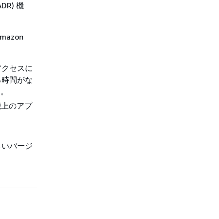
R) 機
azon
アクセスに
る時間がな
)。
機能上のアプ
しいバージ